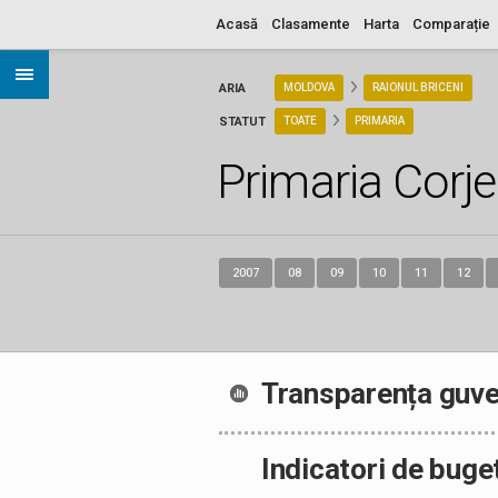
Acasă
Clasamente
Harta
Comparație
ARIA
MOLDOVA
RAIONUL BRICENI
STATUT
TOATE
PRIMARIA
Primaria Corje
2007
08
09
10
11
12
Transparența guve
Indicatori de buge