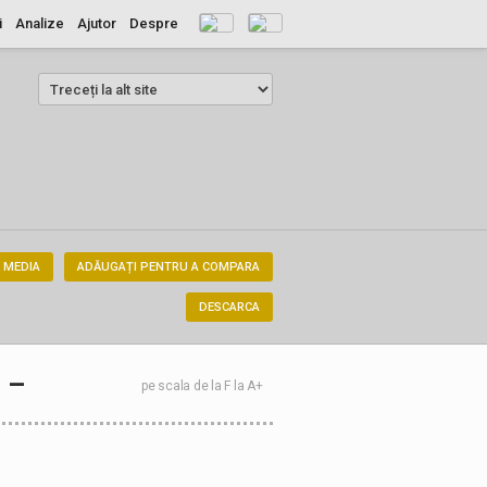
i
Analize
Ajutor
Despre
 MEDIA
ADĂUGAȚI PENTRU A COMPARA
DESCARCA
–
pe scala de la F la A+