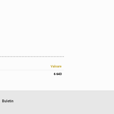
Valoare
6 643
Buletin