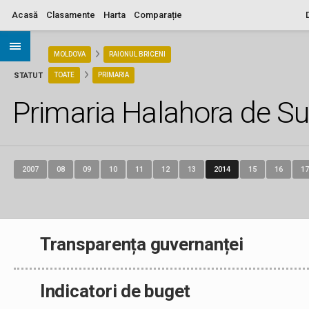
Acasă
Clasamente
Harta
Comparație
ARIA
MOLDOVA
RAIONUL BRICENI
STATUT
TOATE
PRIMARIA
Primaria Halahora de S
2007
08
09
10
11
12
13
2014
15
16
17
Transparența guvernanței
Indicatori de buget