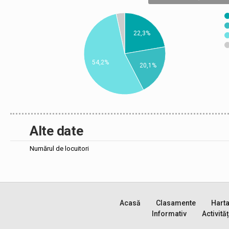
22,3%
54,2%
20,1%
Alte date
Numărul de locuitori
Acasă
Clasamente
Hart
Informativ
Activităț