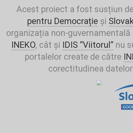
Acest proiect a fost susțiun d
pentru Democrație
și
Slova
organizația non-guvernamentală ș
INEKO
, cât și
IDIS ”Viitorul”
nu su
portalelor create de către
I
corectitudinea datelor