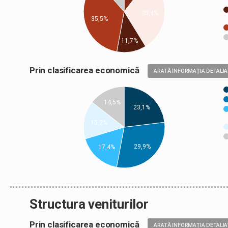
30,8%
35,5%
11,7%
Prin clasificarea economică
ARATĂ INFORMAȚIA DETALIA
14,5%
23,1%
15,2%
29,9%
17,4%
Structura veniturilor
Prin clasificarea economică
ARATĂ INFORMAȚIA DETALIA