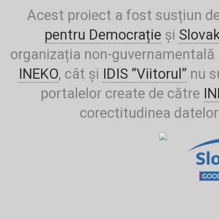
Acest proiect a fost susțiun d
pentru Democrație
și
Slova
organizația non-guvernamentală ș
INEKO
, cât și
IDIS ”Viitorul”
nu su
portalelor create de către
I
corectitudinea datelor