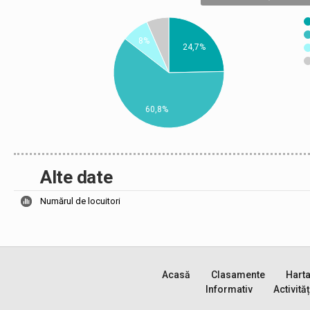
8%
24,7%
60,8%
Alte date
Numărul de locuitori
Acasă
Clasamente
Hart
Informativ
Activităț