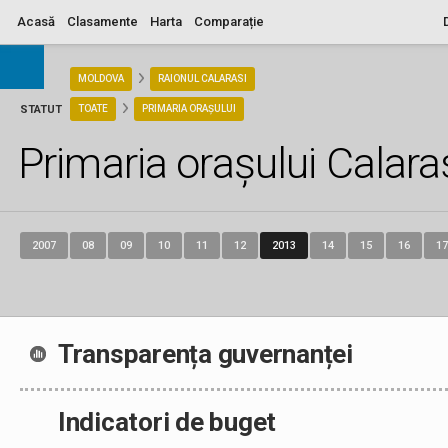
Acasă
Clasamente
Harta
Comparație
ARIA
MOLDOVA
RAIONUL CALARASI
STATUT
TOATE
PRIMARIA ORAȘULUI
Primaria orașului Calara
2007
08
09
10
11
12
2013
14
15
16
17
Transparența guvernanței
Indicatori de buget