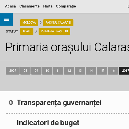
Acasă
Clasamente
Harta
Comparație
ARIA
MOLDOVA
RAIONUL CALARASI
STATUT
TOATE
PRIMARIA ORAȘULUI
Primaria orașului Calara
2007
08
09
10
11
12
13
14
15
16
2017
Transparența guvernanței
Indicatori de buget