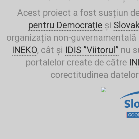
Acest proiect a fost susțiun d
pentru Democrație
și
Slova
organizația non-guvernamentală ș
INEKO
, cât și
IDIS ”Viitorul”
nu su
portalelor create de către
I
corectitudinea datelor