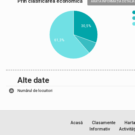
Prin clasificarea economică
ARATĂ INFORMAȚIA DETALIA
30,5%
61,3%
Alte date
Numărul de locuitori
Acasă
Clasamente
Hart
Informativ
Activităț