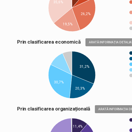
35,6%
26,2%
19,5%
Prin clasificarea economică
ARATĂ INFORMAȚIA DETALIA
31,2%
30,7%
20,3%
Prin clasificarea organizațională
ARATĂ INFORMAȚIA D
11,4%