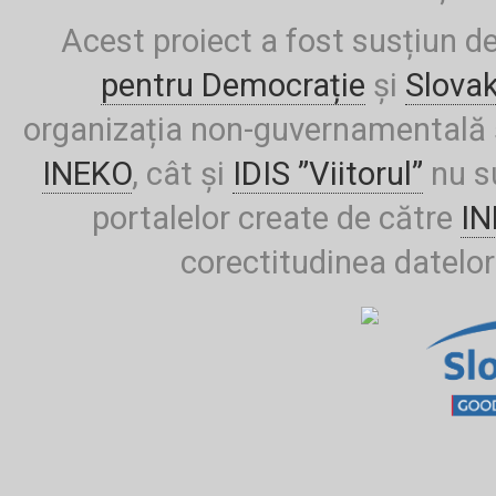
Acest proiect a fost susțiun d
pentru Democrație
și
Slova
organizația non-guvernamentală ș
INEKO
, cât și
IDIS ”Viitorul”
nu su
portalelor create de către
I
corectitudinea datelor