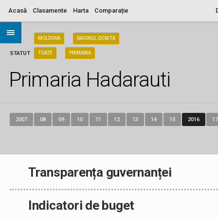
Acasă
Clasamente
Harta
Comparație
ARIA
MOLDOVA
RAIONUL OCNITA
STATUT
TOATE
PRIMARIA
Primaria Hadarauti
2007
08
09
10
11
12
13
14
15
2016
17
Transparența guvernanței
Indicatori de buget