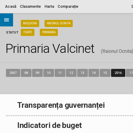
Acasă
Clasamente
Harta
Comparație
ARIA
MOLDOVA
RAIONUL OCNITA
STATUT
TOATE
PRIMARIA
Primaria Valcinet
(Raionul Ocnita
2007
08
09
10
11
12
13
14
15
2016
17
Transparența guvernanței
Indicatori de buget