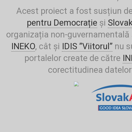
Acest proiect a fost susțiun d
pentru Democrație
și
Slova
organizația non-guvernamentală ș
INEKO
, cât și
IDIS ”Viitorul”
nu su
portalelor create de către
I
corectitudinea datelor