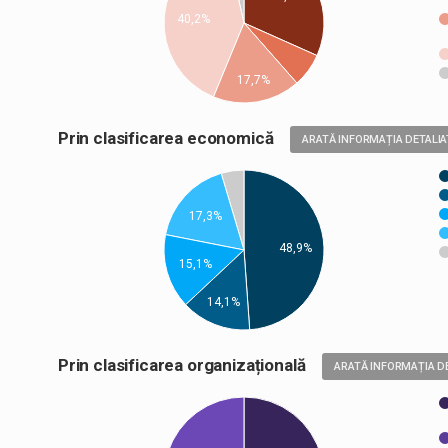
40,2%
17,7%
Prin clasificarea economică
ARATĂ INFORMAȚIA DETALIA
17,3%
48,9%
15,1%
14,1%
Prin clasificarea organizațională
ARATĂ INFORMAȚIA D