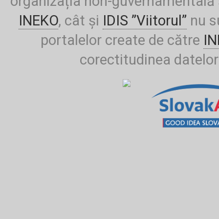
organizația non-guvernamentală ș
INEKO
, cât și
IDIS ”Viitorul”
nu su
portalelor create de către
I
corectitudinea datelor