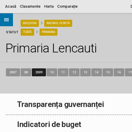
Acasă
Clasamente
Harta
Comparație
ARIA
MOLDOVA
RAIONUL OCNITA
STATUT
TOATE
PRIMARIA
Primaria Lencauti
2007
08
2009
10
11
12
13
14
15
16
17
Transparența guvernanței
Indicatori de buget