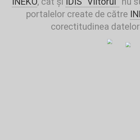
INEKO
, cât și
IDIS ”Viitorul”
nu su
portalelor create de către
I
corectitudinea datelor