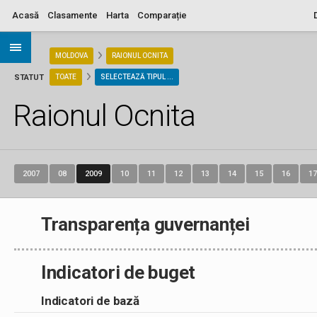
Acasă
Clasamente
Harta
Comparație
ARIA
MOLDOVA
RAIONUL OCNITA
STATUT
TOATE
SELECTEAZĂ TIPUL ...
Raionul Ocnita
2007
08
2009
10
11
12
13
14
15
16
17
Transparența guvernanței
Indicatori de buget
Indicatori de bază