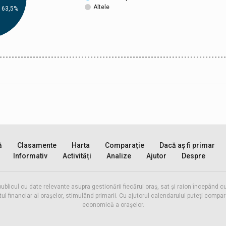
Altele
63,5%
ă
Clasamente
Harta
Comparație
Dacă aș fi primar
Informativ
Activități
Analize
Ajutor
Despre
publicul cu date relevante asupra gestionării fiecărui oraș, sat și raion începând
inanciar al orașelor, stimulând primarii. Cu ajutorul calendarului puteți compara 
economică a orașelor.