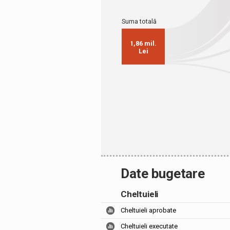
Date bugetare
Cheltuieli
Cheltuieli aprobate
Cheltuieli executate