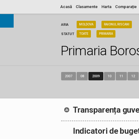
Acasă
Clasamente
Harta
Comparație
ARIA
MOLDOVA
RAIONUL RISCANI
STATUT
TOATE
PRIMARIA
Primaria Boros
2007
08
2009
10
11
12
Transparența guve
Indicatori de buge