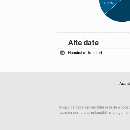
13,5%
Alte date
Numărul de locuitori
Acas
Scopul de bază a proiectului este de a dota 
acestor numere va îmbunătăți managementul f