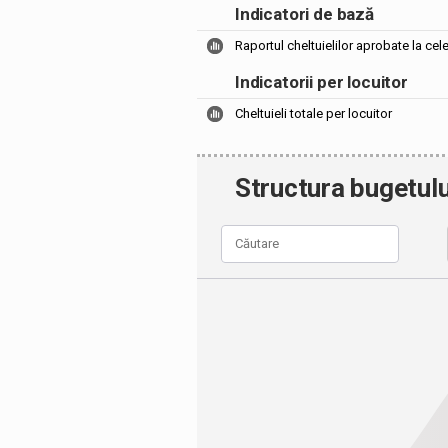
Indicatori de bază
Raportul cheltuielilor aprobate la cel
Indicatorii per locuitor
Cheltuieli totale per locuitor
Structura bugetulu