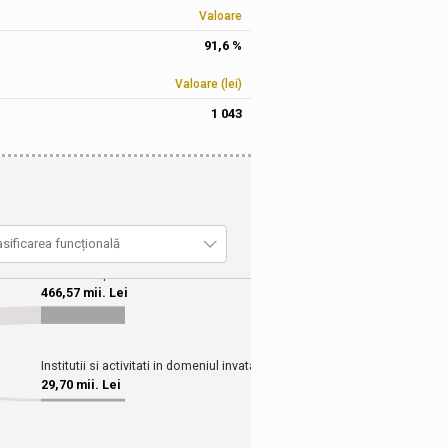
Valoare
91,6 %
Valoare (lei)
1 043