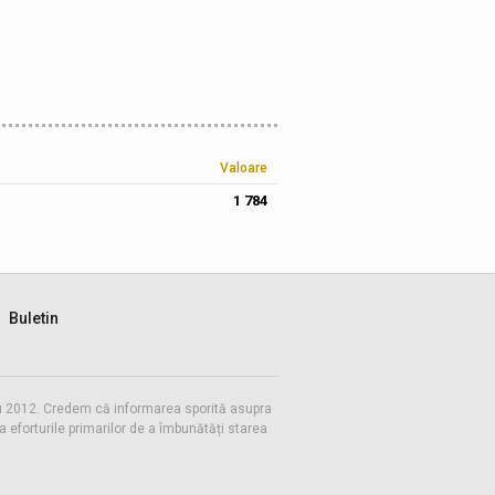
Valoare
1 784
Buletin
 cu 2012. Credem că informarea sporită asupra
eforturile primarilor de a îmbunătăți starea