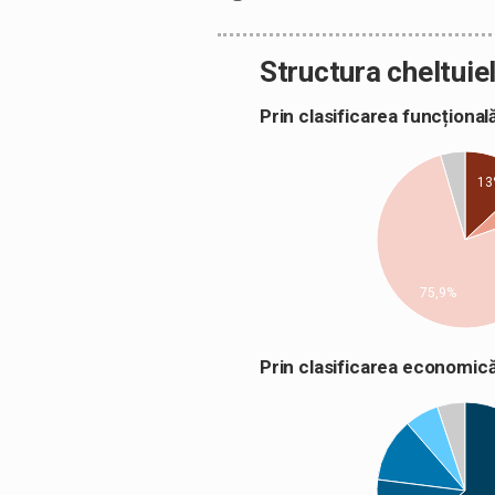
Structura cheltuiel
Prin clasificarea funcțion
13
75,9%
Prin clasificarea econom