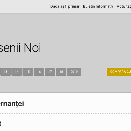
Dacă aș fi primar
Buletin Informativ
Activităț
enii Noi
13
14
15
16
17
18
2019
COMPARĂ CU
rnanței
t