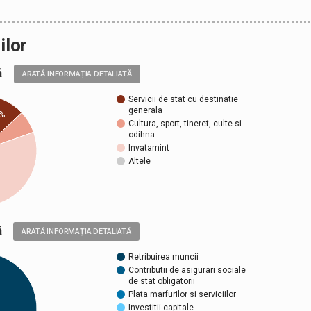
ilor
ală
ARATĂ INFORMAȚIA DETALIATĂ
Servicii de stat cu destinatie
generala
%
Cultura, sport, tineret, culte si
odihna
Invatamint
Altele
ică
ARATĂ INFORMAȚIA DETALIATĂ
Retribuirea muncii
Contributii de asigurari sociale
de stat obligatorii
Plata marfurilor si serviciilor
Investitii capitale