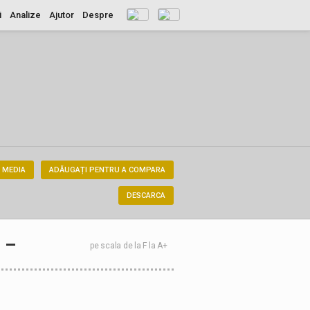
i
Analize
Ajutor
Despre
 MEDIA
ADĂUGAȚI PENTRU A COMPARA
DESCARCA
–
pe scala de la F la A+