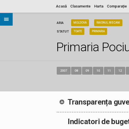
Acasă
Clasamente
Harta
Comparație
ARIA
MOLDOVA
RAIONUL RISCANI
STATUT
TOATE
PRIMARIA
Primaria Poci
2007
08
09
10
11
12
Transparența guve
Indicatori de buge