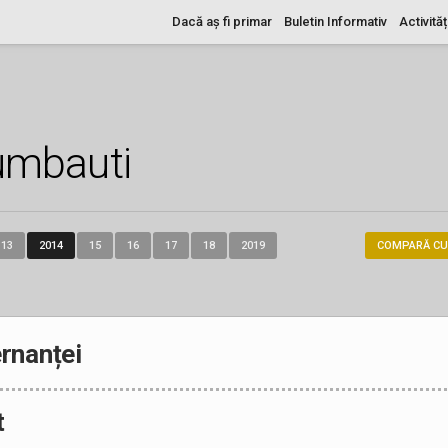
Dacă aș fi primar
Buletin Informativ
Activităț
umbauti
13
2014
15
16
17
18
2019
COMPARĂ CU
rnanței
t