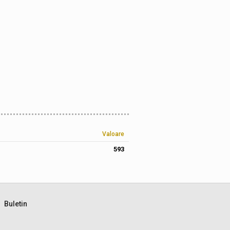
Valoare
593
Buletin