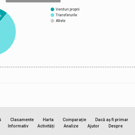
Venituri proprii
Transferurile
%
Altele
ă
Clasamente
Harta
Comparație
Dacă aș fi primar
Informativ
Activități
Analize
Ajutor
Despre