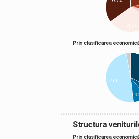
33,7%
31,8%
Prin clasificarea econom
49%
9
Structura venituril
Prin clasificarea econom