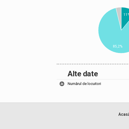
11
85,2%
Alte date
Numărul de locuitori
Acas