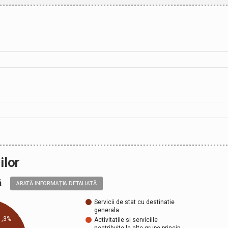
ilor
ală
ARATĂ INFORMAȚIA DETALIATĂ
Servicii de stat cu destinatie
generala
1,3%
Activitatile si serviciile