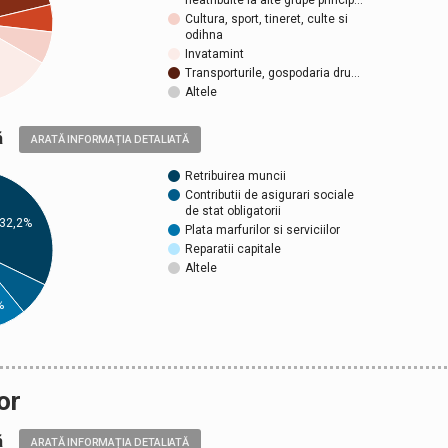
neatribuite la alte grupe princip…
Cultura, sport, tineret, culte si
odihna
Invatamint
Transporturile, gospodaria dru…
Altele
ică
ARATĂ INFORMAȚIA DETALIATĂ
Retribuirea muncii
Contributii de asigurari sociale
de stat obligatorii
32,2%
Plata marfurilor si serviciilor
Reparatii capitale
Altele
%
or
ică
ARATĂ INFORMAȚIA DETALIATĂ