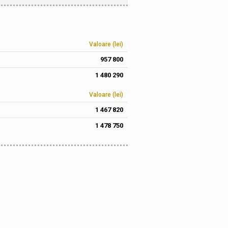
Valoare (lei)
957 800
1 480 290
Valoare (lei)
1 467 820
1 478 750