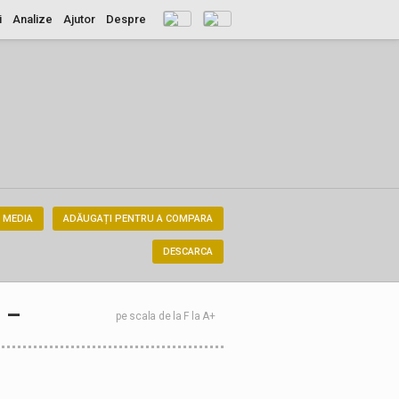
i
Analize
Ajutor
Despre
 MEDIA
ADĂUGAȚI PENTRU A COMPARA
DESCARCA
–
pe scala de la F la A+