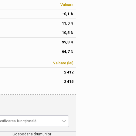
Valoare
-0,1 %
11,0 %
10,5 %
99,3 %
64,7 %
Valoare (lei)
2 412
2 415