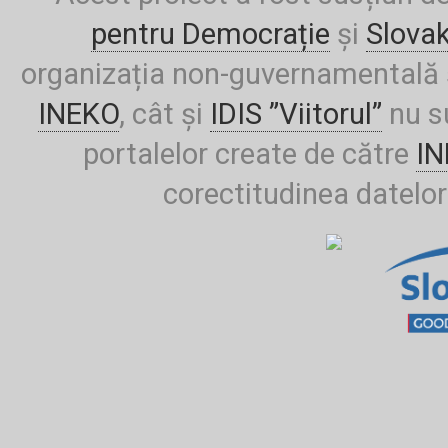
pentru Democrație
și
Slova
organizația non-guvernamentală ș
INEKO
, cât și
IDIS ”Viitorul”
nu su
portalelor create de către
I
corectitudinea datelor