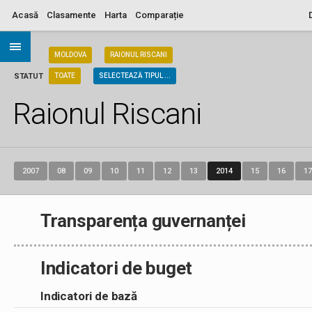
Acasă
Clasamente
Harta
Comparație
ARIA
MOLDOVA
RAIONUL RISCANI
STATUT
TOATE
SELECTEAZĂ TIPUL ...
Raionul Riscani
2007
08
09
10
11
12
13
2014
15
16
17
Transparența guvernanței
Indicatori de buget
Indicatori de bază