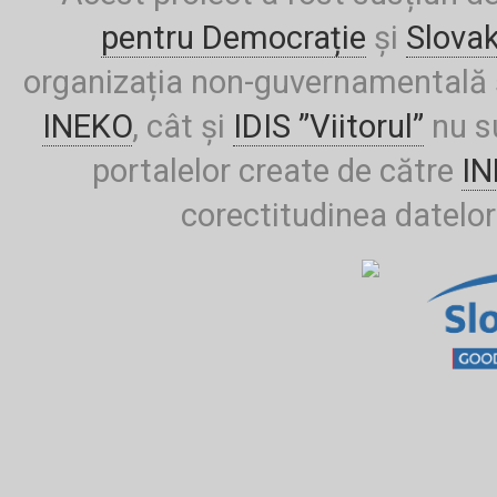
pentru Democrație
și
Slova
organizația non-guvernamentală ș
INEKO
, cât și
IDIS ”Viitorul”
nu su
portalelor create de către
I
corectitudinea datelor