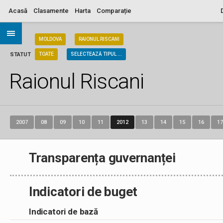
Acasă
Clasamente
Harta
Comparație
ARIA
MOLDOVA
RAIONUL RISCANI
STATUT
TOATE
SELECTEAZĂ TIPUL ...
Raionul Riscani
2007
08
09
10
11
2012
13
14
15
16
17
Transparența guvernanței
Indicatori de buget
Indicatori de bază