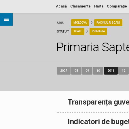
Acasă
Clasamente
Harta
Comparație
ARIA
MOLDOVA
RAIONUL RISCANI
STATUT
TOATE
PRIMARIA
Primaria Sapt
2007
08
09
10
2011
12
Transparența guve
Indicatori de buge