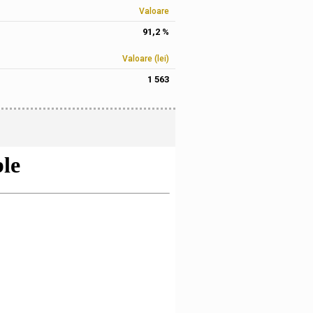
Valoare
91,2 %
Valoare (lei)
1 563