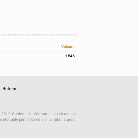
Valoare
1 546
Buletin
 cu 2012. Credem că informarea sporită asupra
eforturile primarilor de a îmbunătăți starea