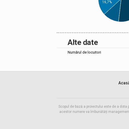
16,7%
Alte date
Numărul de locuitori
Acas
Scopul de bază a proiectului este de a dota 
acestor numere va îmbunătăți managementul f