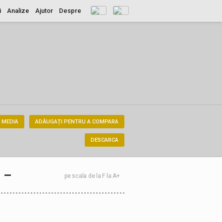
i
Analize
Ajutor
Despre
 MEDIA
ADĂUGAȚI PENTRU A COMPARA
DESCARCA
–
pe scala de la F la A+