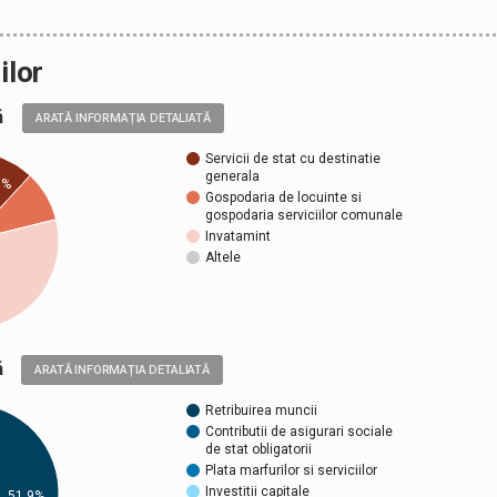
ilor
ală
ARATĂ INFORMAȚIA DETALIATĂ
Servicii de stat cu destinatie
generala
9%
Gospodaria de locuinte si
gospodaria serviciilor comunale
Invatamint
Altele
ică
ARATĂ INFORMAȚIA DETALIATĂ
Retribuirea muncii
Contributii de asigurari sociale
de stat obligatorii
Plata marfurilor si serviciilor
Investitii capitale
51,9%