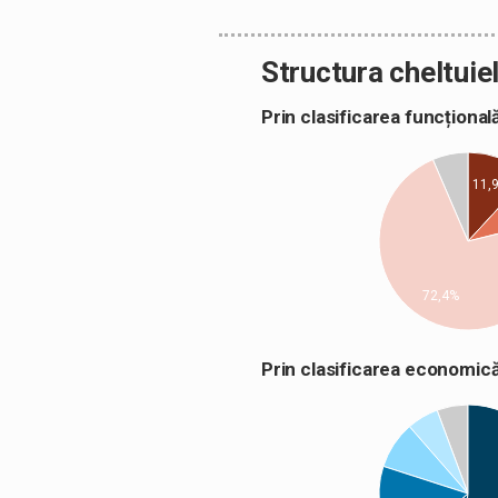
Structura cheltuiel
Prin clasificarea funcțion
11,
72,4%
Prin clasificarea econom