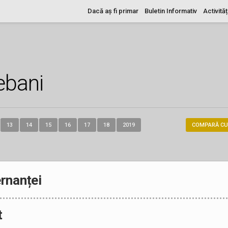
Dacă aș fi primar
Buletin Informativ
Activităț
ebani
13
14
15
16
17
18
2019
COMPARĂ CU
rnanței
t