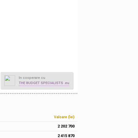
In cooperare cu
THE BUDGET SPECIALISTS .eu
Valoare (lei)
2 202 700
2 415 870