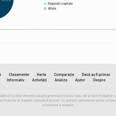
Reparatii capitale
Altele
ă
Clasamente
Harta
Comparație
Dacă aș fi primar
Informativ
Activități
Analize
Ajutor
Despre
publicul cu date relevante asupra gestionării fiecărui oraș, sat și raion începând
inanciar al orașelor, stimulând primarii. Cu ajutorul calendarului puteți compara 
economică a orașelor.