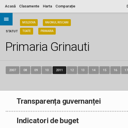
Acasă
Clasamente
Harta
Comparație
ARIA
MOLDOVA
RAIONUL RISCANI
STATUT
TOATE
PRIMARIA
Primaria Grinauti
2007
08
09
10
2011
12
13
14
15
16
17
Transparența guvernanței
Indicatori de buget