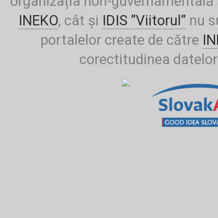
organizația non-guvernamentală ș
INEKO
, cât și
IDIS ”Viitorul”
nu su
portalelor create de către
I
corectitudinea datelor