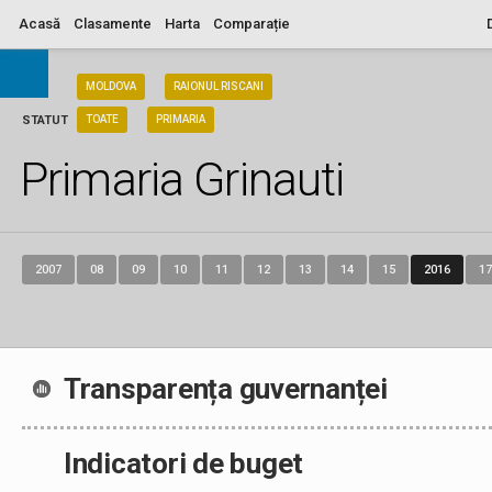
Acasă
Clasamente
Harta
Comparație
ARIA
MOLDOVA
RAIONUL RISCANI
STATUT
TOATE
PRIMARIA
Primaria Grinauti
2007
08
09
10
11
12
13
14
15
2016
17
Transparența guvernanței
Indicatori de buget