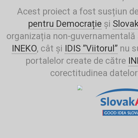
Acest proiect a fost susțiun d
pentru Democrație
și
Slova
organizația non-guvernamentală ș
INEKO
, cât și
IDIS ”Viitorul”
nu su
portalelor create de către
I
corectitudinea datelor