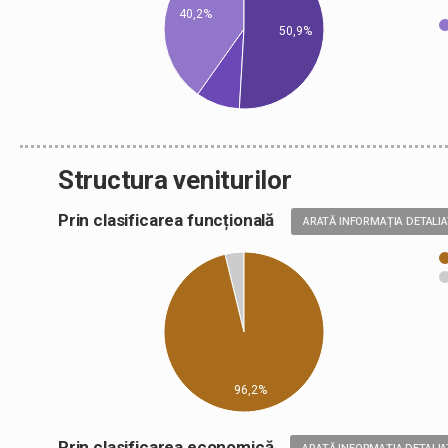
40,2%
50,9%
Structura veniturilor
Prin clasificarea funcțională
ARATĂ INFORMAȚIA DETALI
96,2%
Prin clasificarea economică