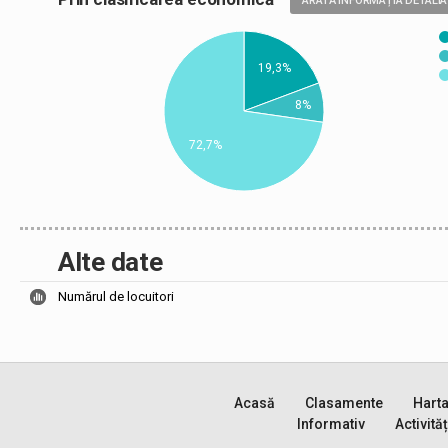
ARATĂ INFORMAȚIA DETALIA
19,3%
8%
72,7%
Alte date
Numărul de locuitori
Acasă
Clasamente
Hart
Informativ
Activităț