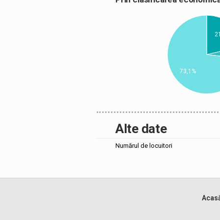
2
73,1%
Alte date
Numărul de locuitori
Acas