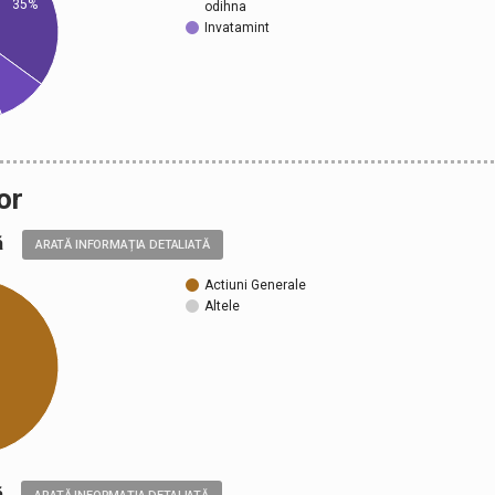
35%
odihna
Invatamint
or
ală
ARATĂ INFORMAȚIA DETALIATĂ
Actiuni Generale
Altele
ică