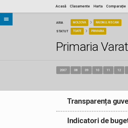
Acasă
Clasamente
Harta
Comparație
ARIA
MOLDOVA
RAIONUL RISCANI
STATUT
TOATE
PRIMARIA
Primaria Varat
2007
08
09
10
11
12
Transparența guve
Indicatori de buge