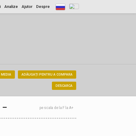
i
Analize
Ajutor
Despre
 MEDIA
ADĂUGAȚI PENTRU A COMPARA
DESCARCA
–
pe scala de la F la A+