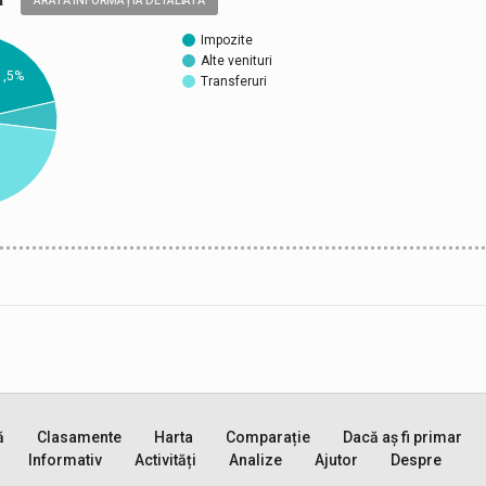
ARATĂ INFORMAȚIA DETALIATĂ
Impozite
Alte venituri
1,5%
Transferuri
ă
Clasamente
Harta
Comparație
Dacă aș fi primar
Informativ
Activități
Analize
Ajutor
Despre