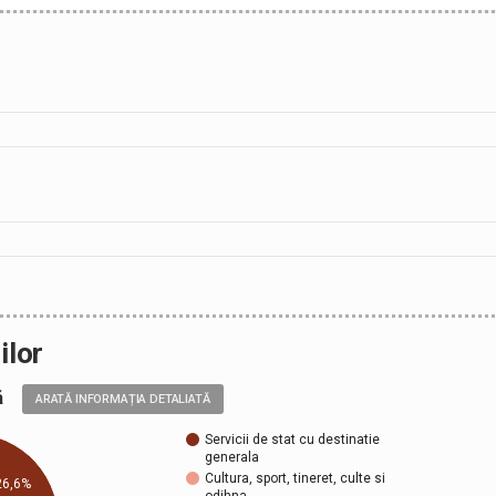
ilor
ală
ARATĂ INFORMAȚIA DETALIATĂ
Servicii de stat cu destinatie
generala
Cultura, sport, tineret, culte si
26,6%