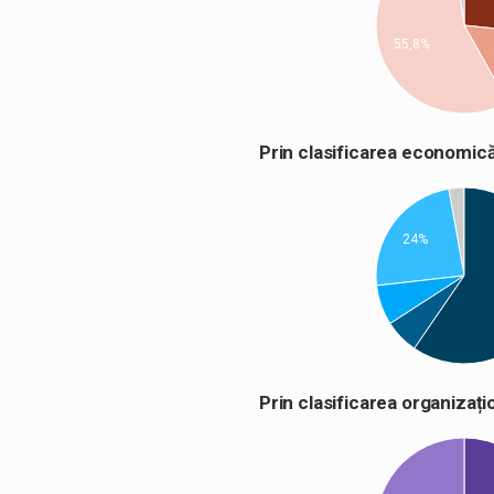
55,8%
Prin clasificarea econom
24%
Prin clasificarea organiza