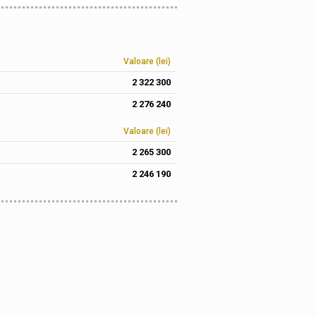
Valoare (lei)
2 322 300
2 276 240
Valoare (lei)
2 265 300
2 246 190