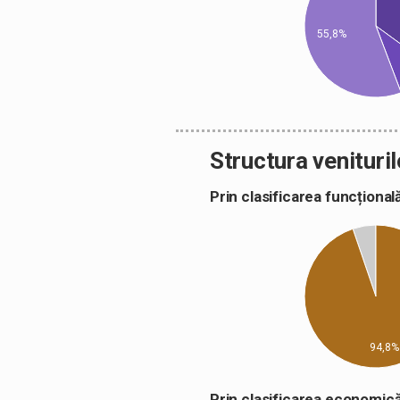
55,8%
Structura venituril
Prin clasificarea funcțion
94,8%
Prin clasificarea econom