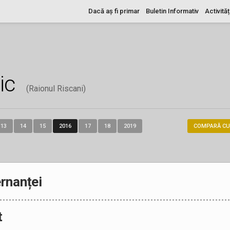
Dacă aș fi primar
Buletin Informativ
Activităț
ic
(Raionul Riscani)
13
14
15
2016
17
18
2019
COMPARĂ CU
rnanței
t