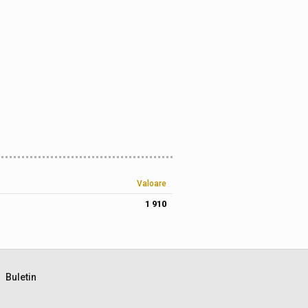
Valoare
1 910
Buletin