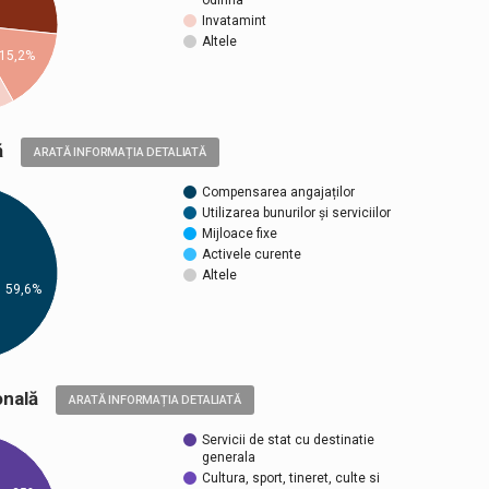
odihna
Invatamint
Altele
15,2%
ică
ARATĂ INFORMAȚIA DETALIATĂ
Compensarea angajaților
Utilizarea bunurilor și serviciilor
Mijloace fixe
Activele curente
Altele
59,6%
țională
ARATĂ INFORMAȚIA DETALIATĂ
Servicii de stat cu destinatie
generala
Cultura, sport, tineret, culte si