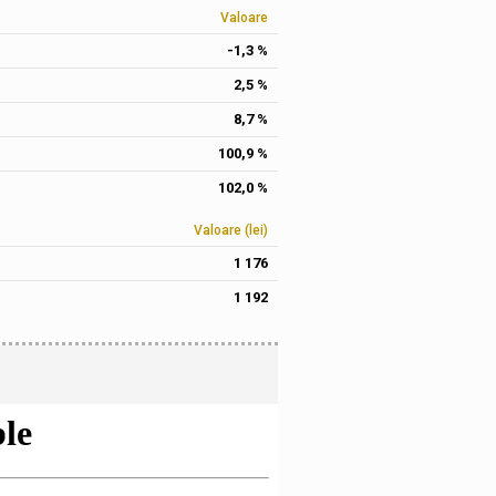
Valoare
-1,3 %
2,5 %
8,7 %
100,9 %
102,0 %
Valoare (lei)
1 176
1 192