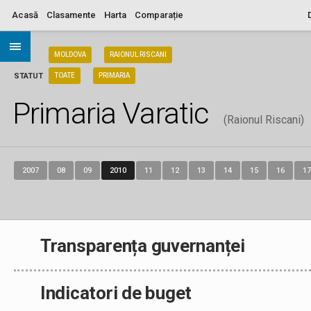
Acasă
Clasamente
Harta
Comparație
ARIA
MOLDOVA
RAIONUL RISCANI
STATUT
TOATE
PRIMARIA
Primaria Varatic
(Raionul Riscani)
2007
08
09
2010
11
12
13
14
15
16
17
Transparența guvernanței
Indicatori de buget