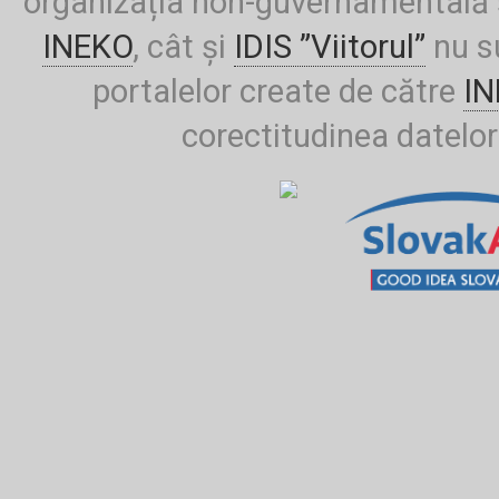
organizația non-guvernamentală ș
INEKO
, cât și
IDIS ”Viitorul”
nu su
portalelor create de către
I
corectitudinea datelor