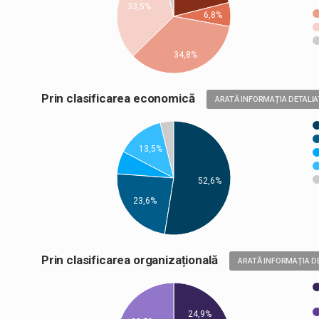
33,5%
6,8%
34,8%
Prin clasificarea economică
ARATĂ INFORMAȚIA DETALIA
13,5%
52,6%
23,6%
Prin clasificarea organizațională
ARATĂ INFORMAȚIA D
24,9%