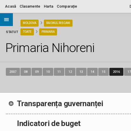
Acasă
Clasamente
Harta
Comparație
ARIA
MOLDOVA
RAIONUL RISCANI
STATUT
TOATE
PRIMARIA
Primaria Nihoreni
2007
08
09
10
11
12
13
14
15
2016
17
Transparența guvernanței
Indicatori de buget