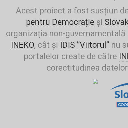
Acest proiect a fost susțiun d
pentru Democrație
și
Slova
organizația non-guvernamentală ș
INEKO
, cât și
IDIS ”Viitorul”
nu su
portalelor create de către
I
corectitudinea datelor