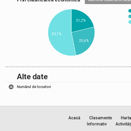
ARATĂ INFORMAȚIA DETALIA
21,2%
53,1%
25,6%
Alte date
Numărul de locuitori
Acasă
Clasamente
Hart
Informativ
Activităț