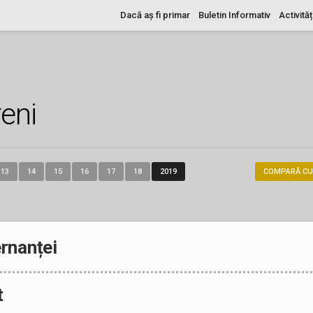
Dacă aș fi primar
Buletin Informativ
Activităț
eni
13
14
15
16
17
18
2019
COMPARĂ CU
rnanței
t