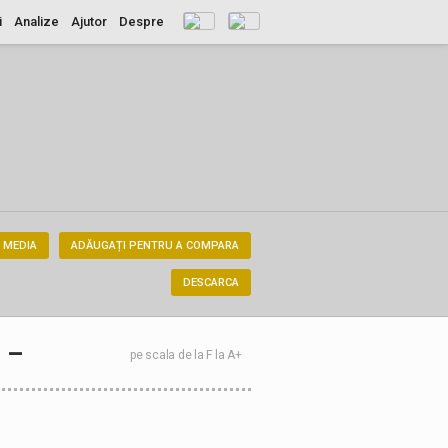
i
Analize
Ajutor
Despre
 MEDIA
ADĂUGAȚI PENTRU A COMPARA
DESCARCA
–
pe scala de la F la A+