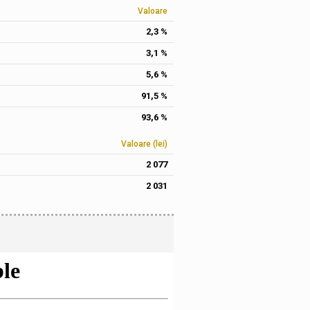
Valoare
2,3 %
3,1 %
5,6 %
91,5 %
93,6 %
Valoare (lei)
2 077
2 031