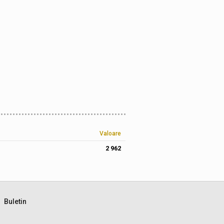
Valoare
2 962
Buletin