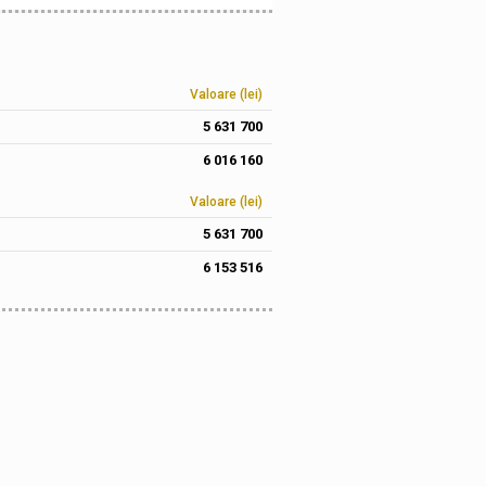
Valoare (lei)
5 631 700
6 016 160
Valoare (lei)
5 631 700
6 153 516