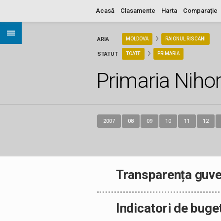
Acasă
Clasamente
Harta
Comparație
ARIA
MOLDOVA
RAIONUL RISCANI
STATUT
TOATE
PRIMARIA
Primaria Nihor
2007
08
09
10
11
12
Transparența guve
Indicatori de buge