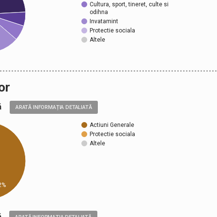
Cultura, sport, tineret, culte si
odihna
Invatamint
Protectie sociala
Altele
or
ală
ARATĂ INFORMAȚIA DETALIATĂ
Actiuni Generale
Protectie sociala
Altele
2%
ică