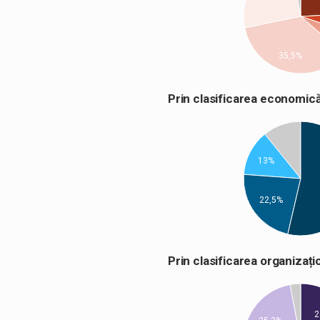
35,5%
Prin clasificarea econom
13%
22,5%
Prin clasificarea organiza
2