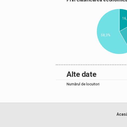
16
58,3%
Alte date
Numărul de locuitori
Acas