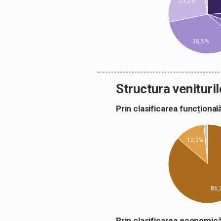
25,2%
35,5%
Structura venituril
Prin clasificarea funcțion
12,2%
86,
Prin clasificarea econom