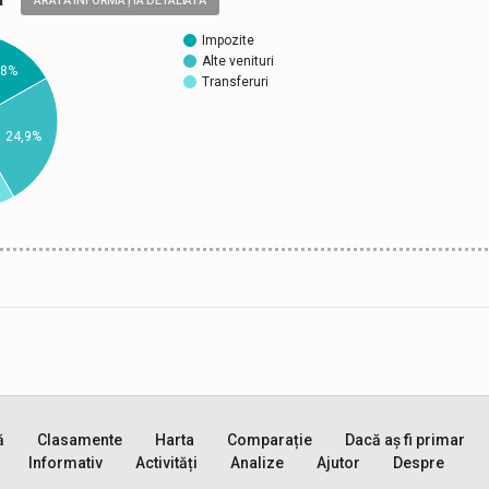
ARATĂ INFORMAȚIA DETALIATĂ
Impozite
Alte venituri
,8%
Transferuri
24,9%
ă
Clasamente
Harta
Comparație
Dacă aș fi primar
Informativ
Activități
Analize
Ajutor
Despre