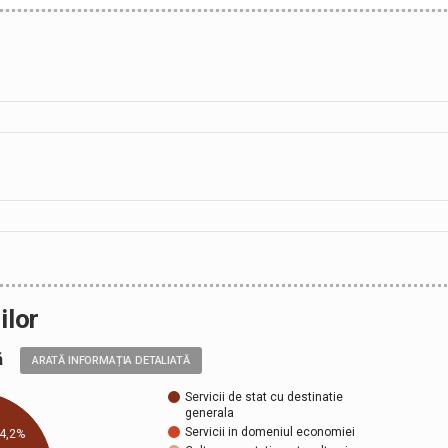
ilor
ală
ARATĂ INFORMAȚIA DETALIATĂ
Servicii de stat cu destinatie
generala
Servicii in domeniul economiei
4,2%