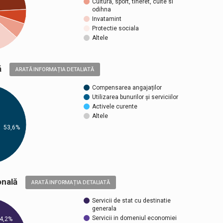
Cultura, sport, tineret, culte si
odihna
Invatamint
Protectie sociala
Altele
ică
ARATĂ INFORMAȚIA DETALIATĂ
Compensarea angajaților
Utilizarea bunurilor și serviciilor
Activele curente
Altele
53,6%
țională
ARATĂ INFORMAȚIA DETALIATĂ
Servicii de stat cu destinatie
generala
Servicii in domeniul economiei
4,2%