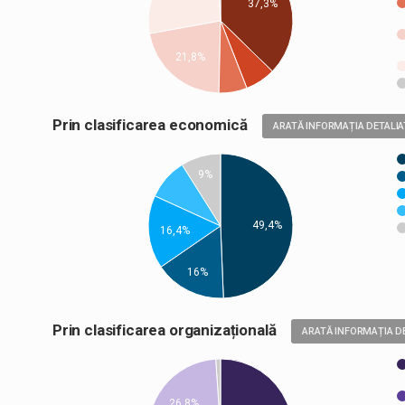
37,3%
21,8%
Prin clasificarea economică
ARATĂ INFORMAȚIA DETALIA
9%
49,4%
16,4%
16%
Prin clasificarea organizațională
ARATĂ INFORMAȚIA D
26,8%