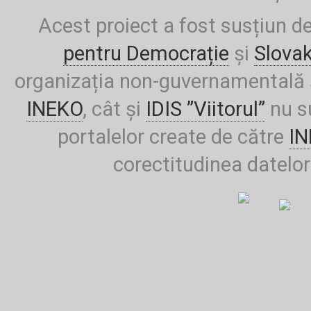
Acest proiect a fost susțiun d
pentru Democrație
și
Slova
organizația non-guvernamentală ș
INEKO
, cât și
IDIS ”Viitorul”
nu su
portalelor create de către
I
corectitudinea datelor