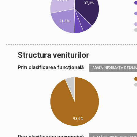
37,3%
21,8%
Structura veniturilor
Prin clasificarea funcțională
ARATĂ INFORMAȚIA DETALI
93,6%
Prin clasificarea economică