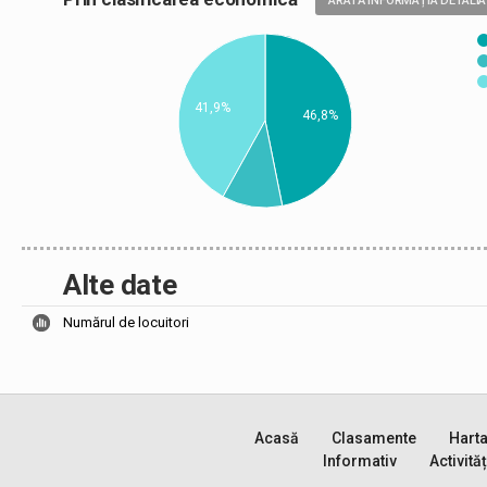
ARATĂ INFORMAȚIA DETALIA
41,9%
46,8%
Alte date
Numărul de locuitori
Acasă
Clasamente
Hart
Informativ
Activităț