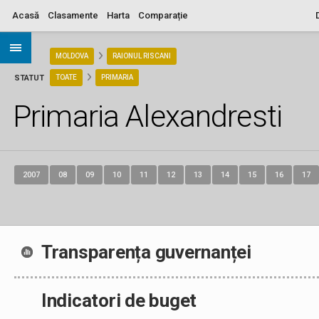
Acasă
Clasamente
Harta
Comparație
ARIA
MOLDOVA
RAIONUL RISCANI
STATUT
TOATE
PRIMARIA
Primaria Alexandresti
2007
08
09
10
11
12
13
14
15
16
17
Transparența guvernanței
Indicatori de buget