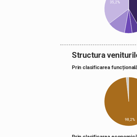
35,2%
Structura venituril
Prin clasificarea funcțion
98,2%
Prin clasificarea econom