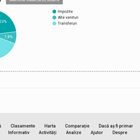
ARATĂ INFORMAȚIA DETALIATĂ
Impozite
Alte venituri
23%
Transferuri
7,8%
ă
Clasamente
Harta
Comparație
Dacă aș fi primar
Informativ
Activități
Analize
Ajutor
Despre