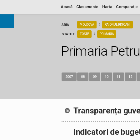
Acasă
Clasamente
Harta
Comparație
ARIA
MOLDOVA
RAIONUL RISCANI
STATUT
TOATE
PRIMARIA
Primaria Petr
2007
08
09
10
11
12
Transparența guve
Indicatori de buge