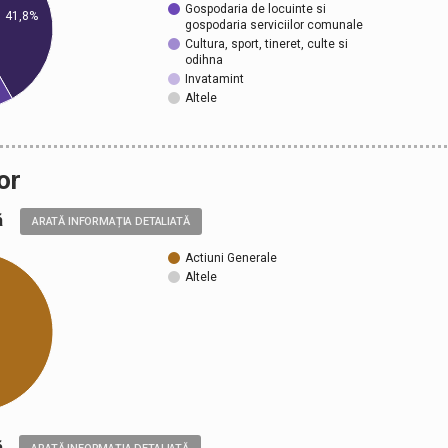
Gospodaria de locuinte si
41,8%
gospodaria serviciilor comunale
Cultura, sport, tineret, culte si
odihna
Invatamint
Altele
or
ală
ARATĂ INFORMAȚIA DETALIATĂ
Actiuni Generale
Altele
ică