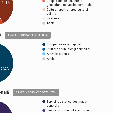
Gospodaria de locuinte si
41,8%
gospodaria serviciilor comunale
Cultura, sport, tineret, culte si
odihna
Invatamint
Altele
ică
ARATĂ INFORMAȚIA DETALIATĂ
Compensarea angajaților
Utilizarea bunurilor și serviciilor
Activele curente
Altele
64,2%
țională
ARATĂ INFORMAȚIA DETALIATĂ
Servicii de stat cu destinatie
generala
Servicii in domeniul economiei