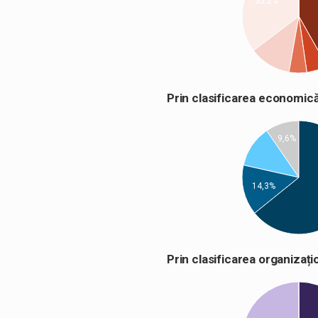
35,2%
Prin clasificarea econom
9,6%
14,3%
Prin clasificarea organiza