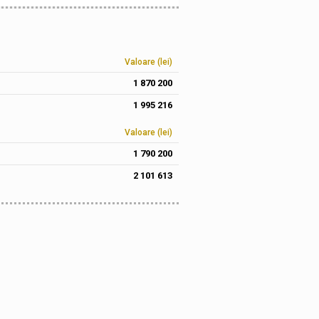
Valoare (lei)
1 870 200
1 995 216
Valoare (lei)
1 790 200
2 101 613