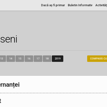
Dacă aș fi primar
Buletin Informativ
Activităț
useni
13
14
15
16
17
18
2019
COMPARĂ CU
rnanței
t