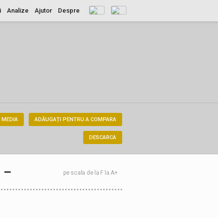
i
Analize
Ajutor
Despre
 MEDIA
ADĂUGAȚI PENTRU A COMPARA
DESCARCA
–
pe scala de la F la A+