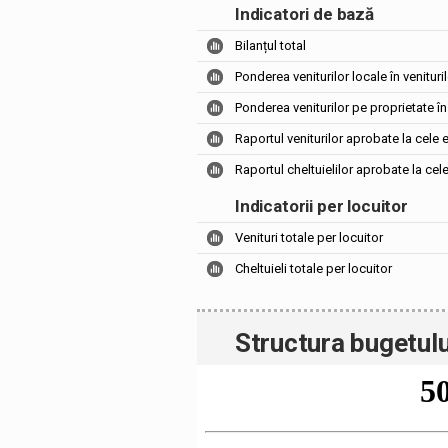
Indicatori de bază
Bilanțul total
Ponderea veniturilor locale în venituril
Ponderea veniturilor pe proprietate în 
Raportul veniturilor aprobate la cele 
Raportul cheltuielilor aprobate la cel
Indicatorii per locuitor
Venituri totale per locuitor
Cheltuieli totale per locuitor
Structura bugetulu