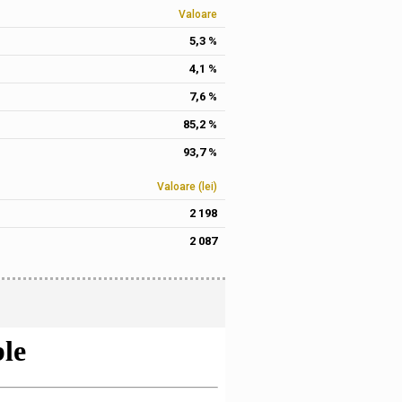
Valoare
5,3 %
4,1 %
7,6 %
85,2 %
93,7 %
Valoare (lei)
2 198
2 087