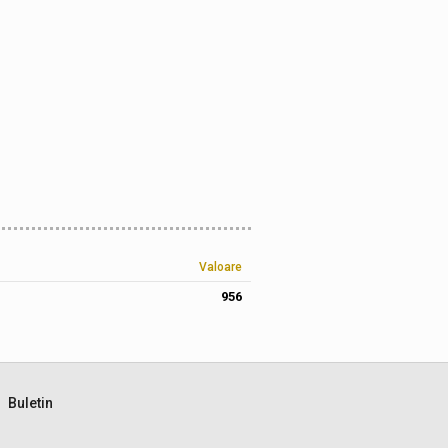
Valoare
956
Buletin