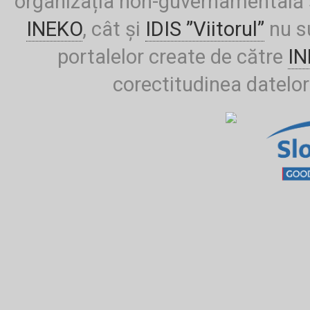
organizația non-guvernamentală ș
INEKO
, cât și
IDIS ”Viitorul”
nu su
portalelor create de către
I
corectitudinea datelor