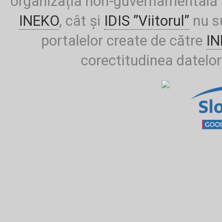
organizația non-guvernamentală ș
INEKO
, cât și
IDIS ”Viitorul”
nu su
portalelor create de către
I
corectitudinea datelor