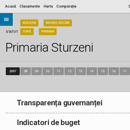
Acasă
Clasamente
Harta
Comparație
ARIA
MOLDOVA
RAIONUL RISCANI
STATUT
TOATE
PRIMARIA
Primaria Sturzeni
2007
08
09
10
11
12
13
14
15
16
17
Transparența guvernanței
Indicatori de buget