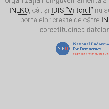
organizația non-guvernamentală ș
INEKO
, cât și
IDIS ”Viitorul”
nu su
portalelor create de către
I
corectitudinea datelor