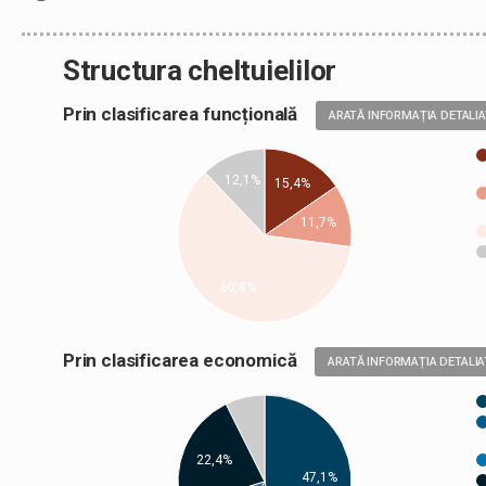
Structura cheltuielilor
Prin clasificarea funcțională
ARATĂ INFORMAȚIA DETALI
12,1%
15,4%
11,7%
60,8%
Prin clasificarea economică
ARATĂ INFORMAȚIA DETALIA
22,4%
47,1%