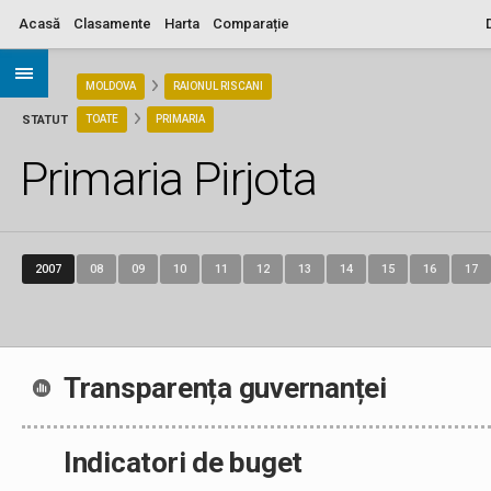
Acasă
Clasamente
Harta
Comparație
ARIA
MOLDOVA
RAIONUL RISCANI
STATUT
TOATE
PRIMARIA
Primaria Pirjota
2007
08
09
10
11
12
13
14
15
16
17
Transparența guvernanței
Indicatori de buget