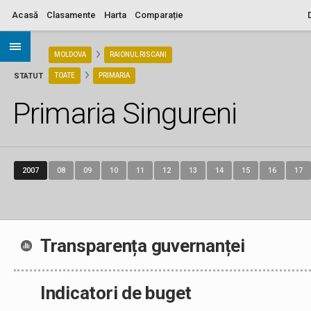
Acasă
Clasamente
Harta
Comparație
ARIA
MOLDOVA
RAIONUL RISCANI
STATUT
TOATE
PRIMARIA
Primaria Singureni
2007
08
09
10
11
12
13
14
15
16
17
Transparența guvernanței
Indicatori de buget