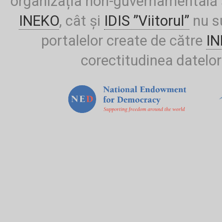
organizația non-guvernamentală ș
INEKO
, cât și
IDIS ”Viitorul”
nu su
portalelor create de către
I
corectitudinea datelor