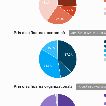
38,2%
9,2%
24,4%
Prin clasificarea economică
ARATĂ INFORMAȚIA DETALIA
15,8%
37,2%
36,3%
Prin clasificarea organizațională
ARATĂ INFORMAȚIA D