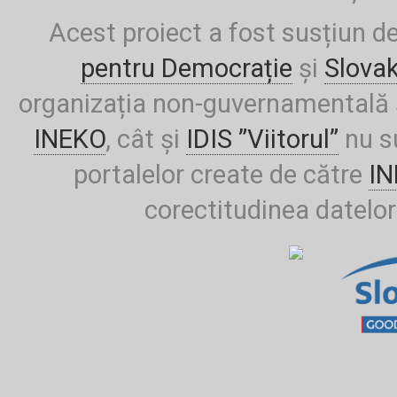
Acest proiect a fost susțiun d
pentru Democrație
și
Slova
organizația non-guvernamentală ș
INEKO
, cât și
IDIS ”Viitorul”
nu su
portalelor create de către
I
corectitudinea datelor