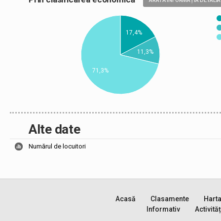
ARATĂ INFORMAȚIA DETALIA
17,4%
11,3%
71,3%
Alte date
Numărul de locuitori
Acasă
Clasamente
Hart
Informativ
Activităț