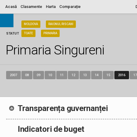
Acasă
Clasamente
Harta
Comparație
ARIA
MOLDOVA
RAIONUL RISCANI
STATUT
TOATE
PRIMARIA
Primaria Singureni
2007
08
09
10
11
12
13
14
15
2016
17
Transparența guvernanței
Indicatori de buget