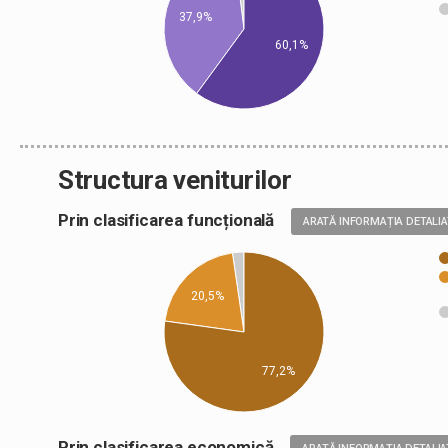
37,9%
60,1%
Structura veniturilor
Prin clasificarea funcțională
ARATĂ INFORMAȚIA DETALI
20,5%
77,2%
Prin clasificarea economică