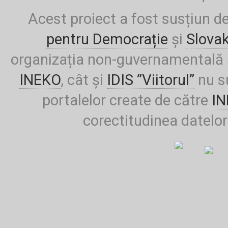
Acest proiect a fost susțiun d
pentru Democrație
și
Slova
organizația non-guvernamentală ș
INEKO
, cât și
IDIS ”Viitorul”
nu su
portalelor create de către
I
corectitudinea datelor