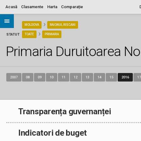
Acasă
Clasamente
Harta
Comparație
ARIA
MOLDOVA
RAIONUL RISCANI
STATUT
TOATE
PRIMARIA
Primaria Duruitoarea N
2007
08
09
10
11
12
13
14
15
2016
17
Transparența guvernanței
Indicatori de buget