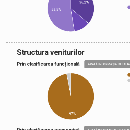
36,2%
52,5%
Structura veniturilor
Prin clasificarea funcțională
ARATĂ INFORMAȚIA DETALI
97%
Prin clasificarea economică