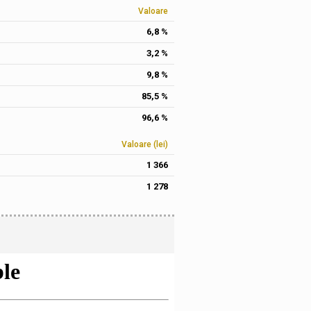
Valoare
6,8 %
3,2 %
9,8 %
85,5 %
96,6 %
Valoare (lei)
1 366
1 278