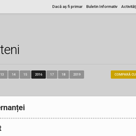
Dacă aș fi primar
Buletin Informativ
Activităț
teni
13
14
15
2016
17
18
2019
COMPARĂ CU
rnanței
t