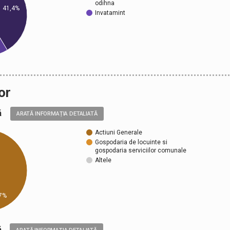
odihna
41,4%
Invatamint
or
ală
ARATĂ INFORMAȚIA DETALIATĂ
Actiuni Generale
Gospodaria de locuinte si
gospodaria serviciilor comunale
Altele
7%
ică