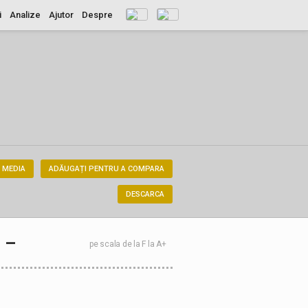
i
Analize
Ajutor
Despre
 MEDIA
ADĂUGAȚI PENTRU A COMPARA
DESCARCA
–
pe scala de la F la A+