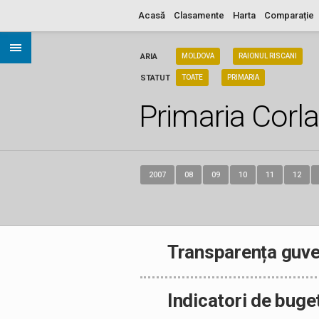
Acasă
Clasamente
Harta
Comparație
ARIA
MOLDOVA
RAIONUL RISCANI
STATUT
TOATE
PRIMARIA
Primaria Corla
2007
08
09
10
11
12
Transparența guve
Indicatori de buge