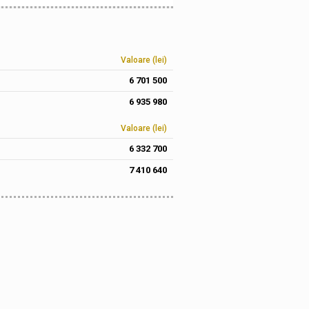
Valoare (lei)
6 701 500
6 935 980
Valoare (lei)
6 332 700
7 410 640