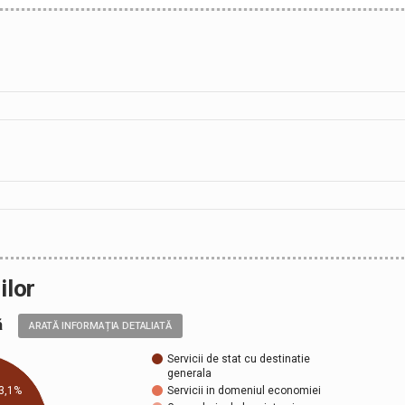
ilor
ală
ARATĂ INFORMAȚIA DETALIATĂ
Servicii de stat cu destinatie
generala
Servicii in domeniul economiei
3,1%