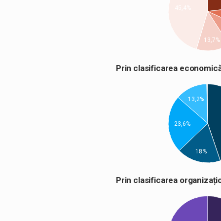
45,4%
13,7%
Prin clasificarea econom
13,2%
23,6%
18%
Prin clasificarea organiza