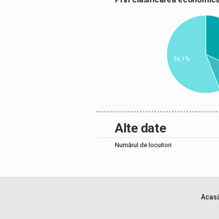
56,1%
Alte date
Numărul de locuitori
Acas