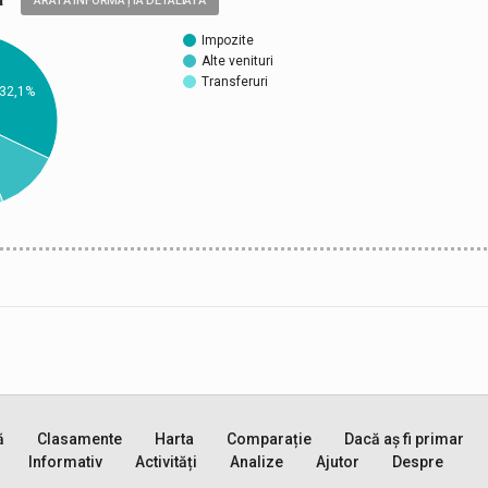
ARATĂ INFORMAȚIA DETALIATĂ
Impozite
Alte venituri
Transferuri
32,1%
ă
Clasamente
Harta
Comparație
Dacă aș fi primar
Informativ
Activități
Analize
Ajutor
Despre