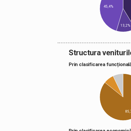
45,4%
13,2%
Structura venituril
Prin clasificarea funcțion
85,
Prin clasificarea econom