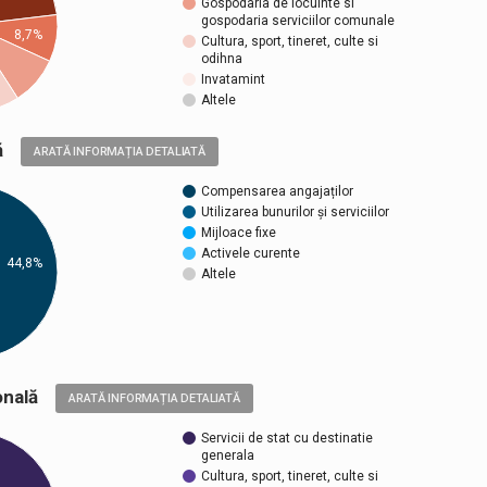
Gospodaria de locuinte si
gospodaria serviciilor comunale
8,7%
Cultura, sport, tineret, culte si
odihna
Invatamint
Altele
ică
ARATĂ INFORMAȚIA DETALIATĂ
Compensarea angajaților
Utilizarea bunurilor și serviciilor
Mijloace fixe
Activele curente
44,8%
Altele
țională
ARATĂ INFORMAȚIA DETALIATĂ
Servicii de stat cu destinatie
generala
Cultura, sport, tineret, culte si