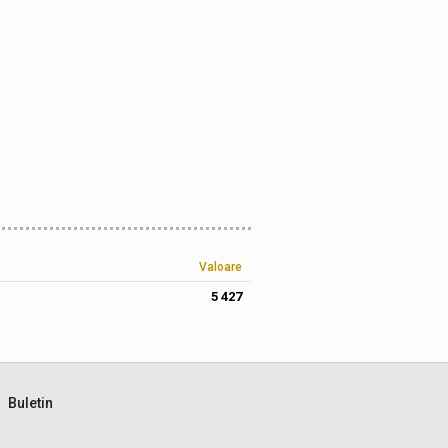
Valoare
5 427
Buletin