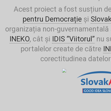
Acest proiect a fost susțiun d
pentru Democrație
și
Slova
organizația non-guvernamentală ș
INEKO
, cât și
IDIS ”Viitorul”
nu su
portalelor create de către
I
corectitudinea datelor