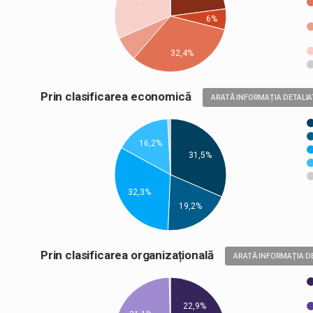
6%
32,4%
Prin clasificarea economică
ARATĂ INFORMAȚIA DETALIA
16,2%
31,5%
32,3%
19,2%
Prin clasificarea organizațională
ARATĂ INFORMAȚIA D
22,9%