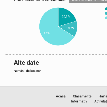
ARATĂ INFORMAȚIA DETALIA
20,3%
13,7%
66%
Alte date
Numărul de locuitori
Acasă
Clasamente
Hart
Informativ
Activităț