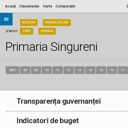
Acasă
Clasamente
Harta
Comparație
ARIA
MOLDOVA
RAIONUL RISCANI
STATUT
TOATE
PRIMARIA
Primaria Singureni
2007
08
09
10
11
12
13
14
15
16
17
Transparența guvernanței
Indicatori de buget