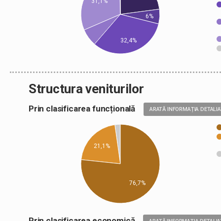
31,1%
6%
32,4%
Structura veniturilor
Prin clasificarea funcțională
ARATĂ INFORMAȚIA DETALI
21,1%
76,7%
Prin clasificarea economică