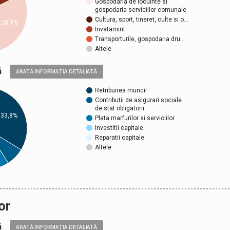
Gospodaria de locuinte si
gospodaria serviciilor comunale
Cultura, sport, tineret, culte si o…
28,1%
Invatamint
Transporturile, gospodaria dru…
Altele
ică
ARATĂ INFORMAȚIA DETALIATĂ
Retribuirea muncii
Contributii de asigurari sociale
de stat obligatorii
33,8%
Plata marfurilor si serviciilor
Investitii capitale
Reparatii capitale
Altele
or
ică
ARATĂ INFORMAȚIA DETALIATĂ