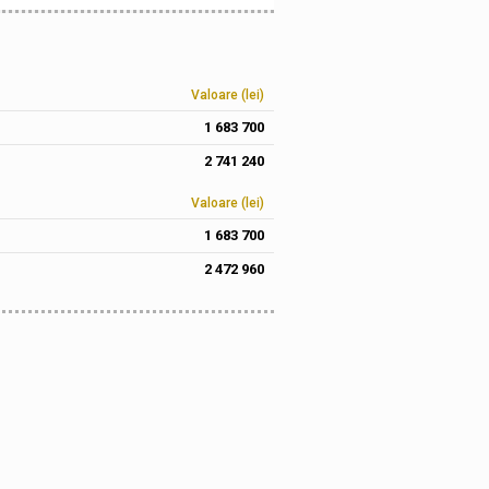
Valoare (lei)
1 683 700
2 741 240
Valoare (lei)
1 683 700
2 472 960