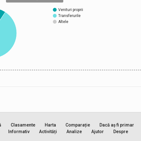
Venituri proprii
Transferurile
Altele
ă
Clasamente
Harta
Comparație
Dacă aș fi primar
Informativ
Activități
Analize
Ajutor
Despre