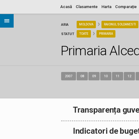
Acasă
Clasamente
Harta
Comparație
ARIA
MOLDOVA
RAIONUL SOLDANESTI
STATUT
TOATE
PRIMARIA
Primaria Alce
2007
08
09
10
11
12
Transparența guve
Indicatori de buge