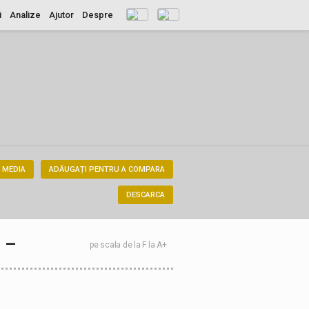
i
Analize
Ajutor
Despre
 MEDIA
ADĂUGAȚI PENTRU A COMPARA
DESCARCA
–
pe scala de la F la A+