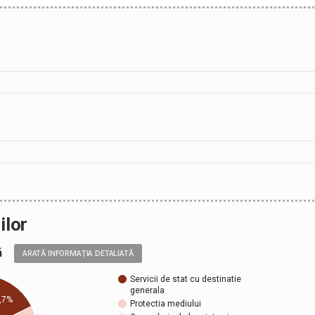
ilor
ală
ARATĂ INFORMAȚIA DETALIATĂ
Servicii de stat cu destinatie
generala
,7%
Protectia mediului