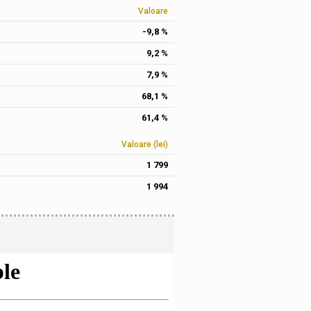
Valoare
-9,8 %
9,2 %
7,9 %
68,1 %
61,4 %
Valoare (lei)
1 799
1 994