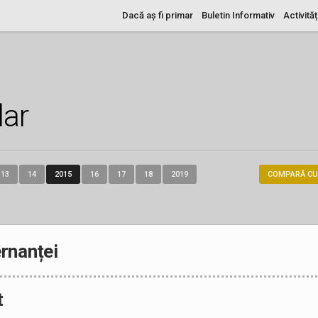
Dacă aș fi primar
Buletin Informativ
Activităț
dar
13
14
2015
16
17
18
2019
COMPARĂ CU
rnanței
t