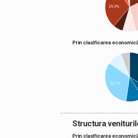
29,3%
Prin clasificarea econom
32,1%
Structura venituril
Prin clasificarea econom