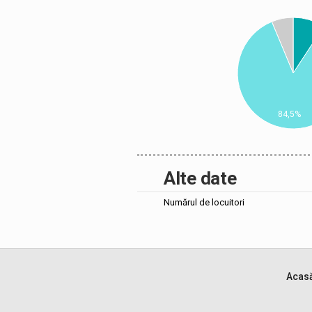
84,5%
Alte date
Numărul de locuitori
Acas