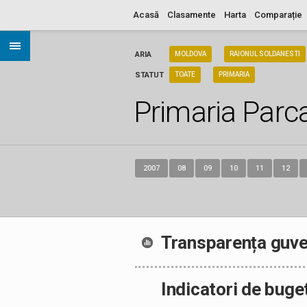
Acasă
Clasamente
Harta
Comparație
ARIA
MOLDOVA
RAIONUL SOLDANESTI
STATUT
TOATE
PRIMARIA
Primaria Parc
2007
08
09
10
11
12
Transparența guve
Indicatori de buge