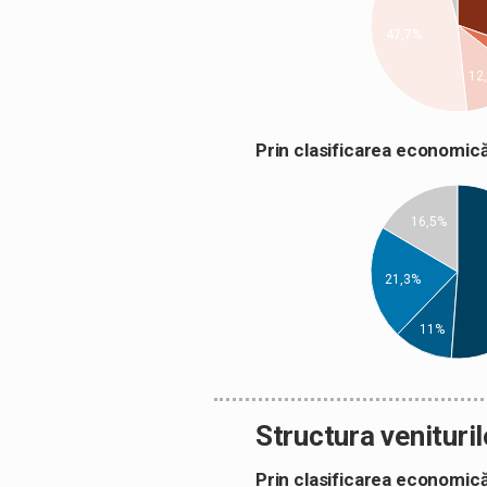
47,7%
12
Prin clasificarea econom
16,5%
21,3%
11%
Structura venituril
Prin clasificarea econom