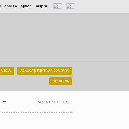
i
Analize
Ajutor
Despre
 MEDIA
ADĂUGAȚI PENTRU A COMPARA
DESCARCA
–
pe scala de la F la A+