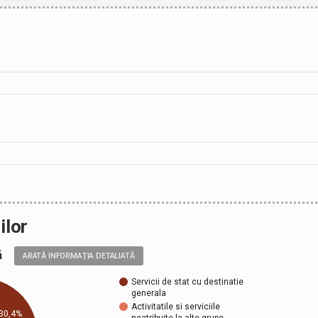
ilor
ală
ARATĂ INFORMAȚIA DETALIATĂ
Servicii de stat cu destinatie
generala
Activitatile si serviciile
30,4%