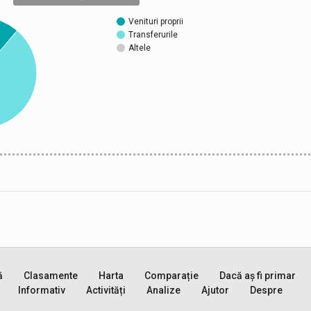
Venituri proprii
Transferurile
Altele
ă
Clasamente
Harta
Comparație
Dacă aș fi primar
Informativ
Activități
Analize
Ajutor
Despre