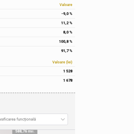
Valoare
-9,0 %
11,2 %
8,0 %
100,8 %
91,7 %
Valoare (lei)
1 528
1 678