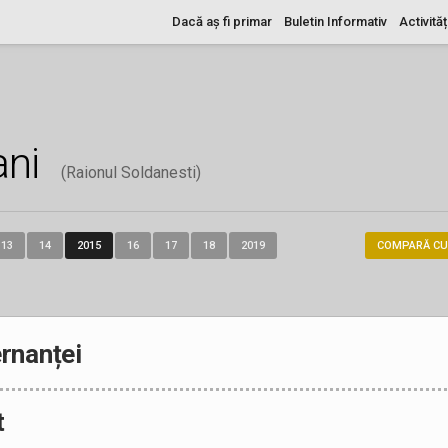
Dacă aș fi primar
Buletin Informativ
Activităț
ani
(Raionul Soldanesti)
13
14
2015
16
17
18
2019
COMPARĂ CU
rnanței
t