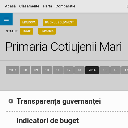
Acasă
Clasamente
Harta
Comparație
ARIA
MOLDOVA
RAIONUL SOLDANESTI
STATUT
TOATE
PRIMARIA
Primaria Cotiujenii Mari
2007
08
09
10
11
12
13
2014
15
16
17
Transparența guvernanței
Indicatori de buget