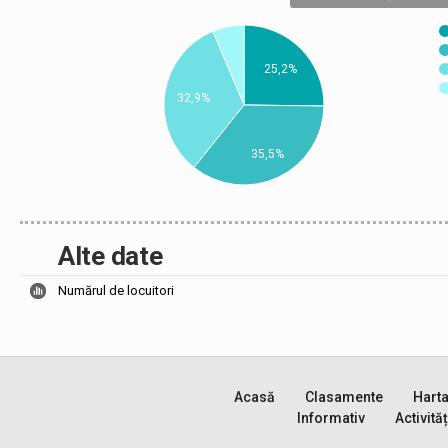
25,2%
32,9%
35,5%
Alte date
Numărul de locuitori
Acasă
Clasamente
Hart
Informativ
Activităț