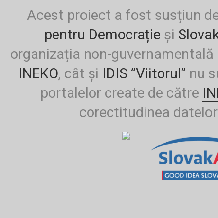
Acest proiect a fost susțiun d
pentru Democrație
și
Slova
organizația non-guvernamentală ș
INEKO
, cât și
IDIS ”Viitorul”
nu su
portalelor create de către
I
corectitudinea datelor