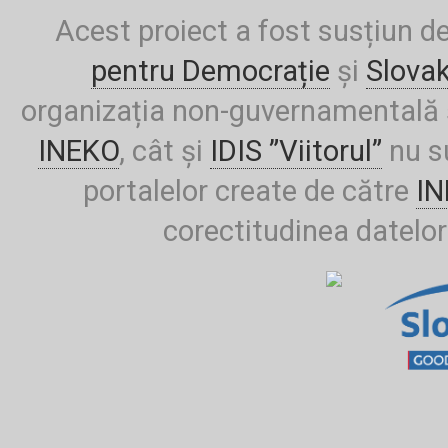
Acest proiect a fost susțiun d
pentru Democrație
și
Slova
organizația non-guvernamentală ș
INEKO
, cât și
IDIS ”Viitorul”
nu su
portalelor create de către
I
corectitudinea datelor