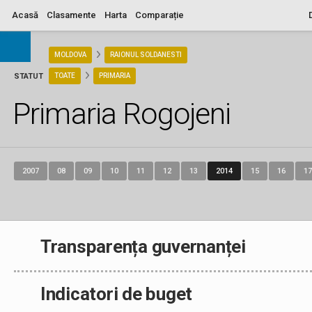
Acasă
Clasamente
Harta
Comparație
ARIA
MOLDOVA
RAIONUL SOLDANESTI
STATUT
TOATE
PRIMARIA
Primaria Rogojeni
2007
08
09
10
11
12
13
2014
15
16
17
Transparența guvernanței
Indicatori de buget