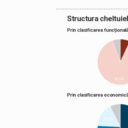
Structura cheltuiel
Prin clasificarea funcțion
87,5%
Prin clasificarea econom
16,9%