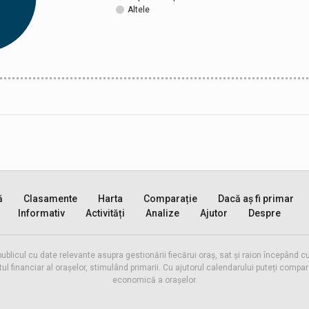
Altele
ă
Clasamente
Harta
Comparație
Dacă aș fi primar
Informativ
Activități
Analize
Ajutor
Despre
publicul cu date relevante asupra gestionării fiecărui oraș, sat și raion începând
inanciar al orașelor, stimulând primarii. Cu ajutorul calendarului puteți compara 
economică a orașelor.