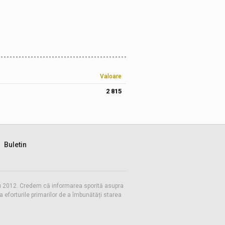
Valoare
2 815
Buletin
 cu 2012. Credem că informarea sporită asupra
eforturile primarilor de a îmbunătăți starea