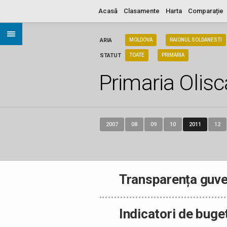
Acasă
Clasamente
Harta
Comparație
ARIA
MOLDOVA
RAIONUL SOLDANESTI
STATUT
TOATE
PRIMARIA
Primaria Olisc
2007
08
09
10
2011
12
Transparența guve
Indicatori de buge