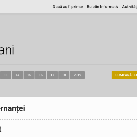
Dacă aș fi primar
Buletin Informativ
Activităț
ani
13
14
15
16
17
18
2019
COMPARĂ CU
rnanței
t