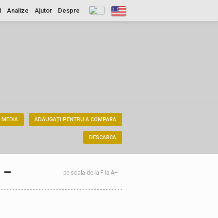
i
Analize
Ajutor
Despre
 MEDIA
ADĂUGAȚI PENTRU A COMPARA
DESCARCA
–
pe scala de la F la A+