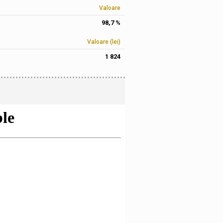
Valoare
98,7 %
Valoare (lei)
1 824