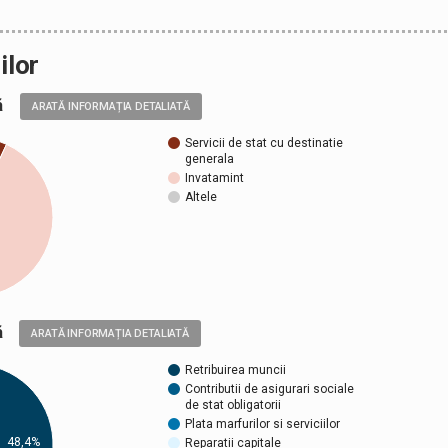
ilor
ală
ARATĂ INFORMAȚIA DETALIATĂ
Servicii de stat cu destinatie
generala
Invatamint
Altele
ică
ARATĂ INFORMAȚIA DETALIATĂ
Retribuirea muncii
Contributii de asigurari sociale
de stat obligatorii
Plata marfurilor si serviciilor
48,4%
Reparatii capitale