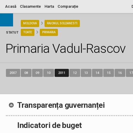
Acasă
Clasamente
Harta
Comparație
ARIA
MOLDOVA
RAIONUL SOLDANESTI
STATUT
TOATE
PRIMARIA
Primaria Vadul-Rascov
2007
08
09
10
2011
12
13
14
15
16
17
Transparența guvernanței
Indicatori de buget