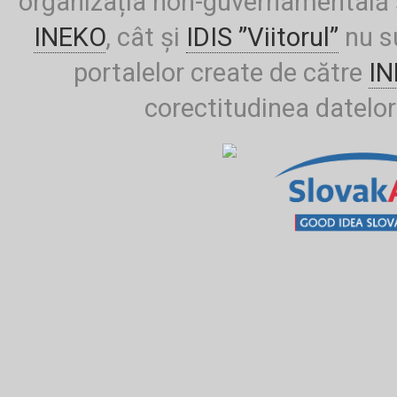
organizația non-guvernamentală ș
INEKO
, cât și
IDIS ”Viitorul”
nu su
portalelor create de către
I
corectitudinea datelor