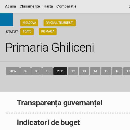
Acasă
Clasamente
Harta
Comparație
ARIA
MOLDOVA
RAIONUL TELENESTI
STATUT
TOATE
PRIMARIA
Primaria Ghiliceni
2007
08
09
10
2011
12
13
14
15
16
17
Transparența guvernanței
Indicatori de buget