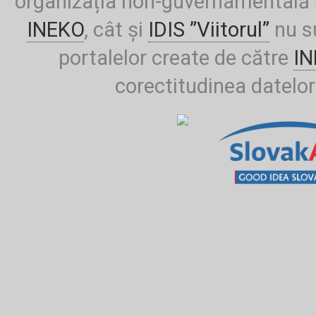
organizația non-guvernamentală ș
INEKO
, cât și
IDIS ”Viitorul”
nu su
portalelor create de către
I
corectitudinea datelor