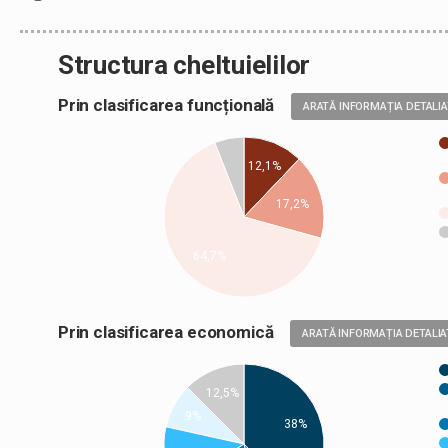
Structura cheltuielilor
Prin clasificarea funcțională
ARATĂ INFORMAȚIA DETALI
12,1%
17,2%
64,7%
Prin clasificarea economică
ARATĂ INFORMAȚIA DETALIA
12,5%
9%
38%