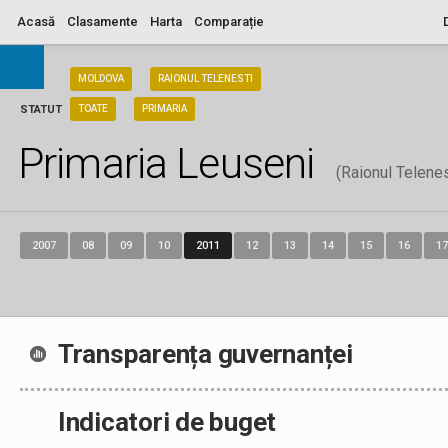
Acasă
Clasamente
Harta
Comparație
ARIA
MOLDOVA
RAIONUL TELENESTI
STATUT
TOATE
PRIMARIA
Primaria Leuseni
(Raionul Telenes
2007
08
09
10
2011
12
13
14
15
16
17
Transparența guvernanței
Indicatori de buget