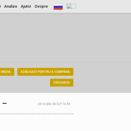
i
Analize
Ajutor
Despre
 MEDIA
ADĂUGAȚI PENTRU A COMPARA
DESCARCA
–
pe scala de la F la A+