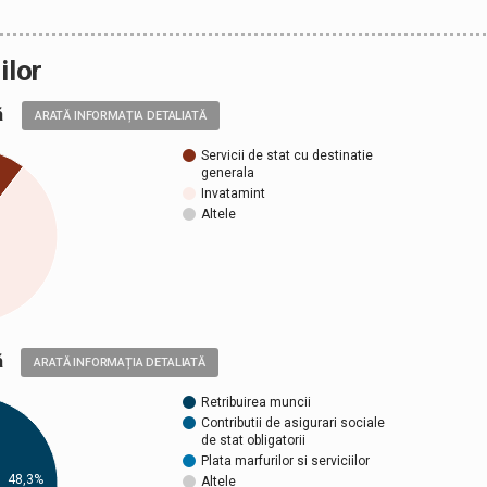
ilor
ală
ARATĂ INFORMAȚIA DETALIATĂ
Servicii de stat cu destinatie
generala
Invatamint
Altele
ică
ARATĂ INFORMAȚIA DETALIATĂ
Retribuirea muncii
Contributii de asigurari sociale
de stat obligatorii
Plata marfurilor si serviciilor
48,3%
Altele