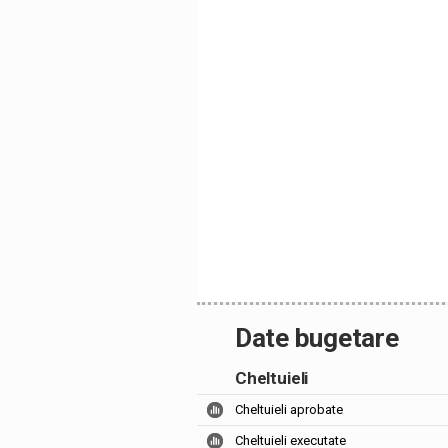
Date bugetare
Cheltuieli
Cheltuieli aprobate
Cheltuieli executate