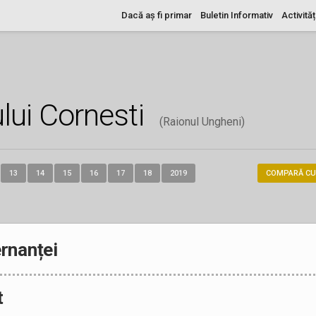
Dacă aș fi primar
Buletin Informativ
Activităț
lui Cornesti
(Raionul Ungheni)
13
14
15
16
17
18
2019
COMPARĂ CU
rnanței
t