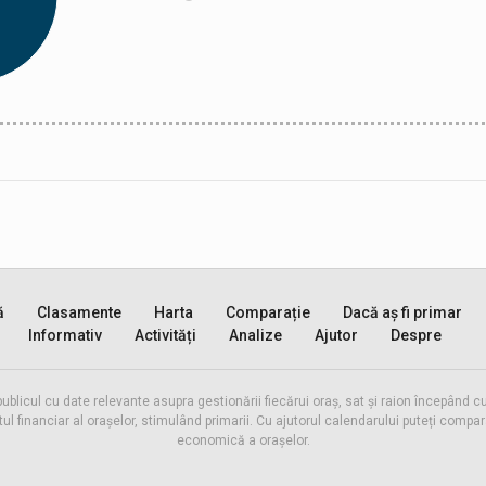
ă
Clasamente
Harta
Comparație
Dacă aș fi primar
Informativ
Activități
Analize
Ajutor
Despre
publicul cu date relevante asupra gestionării fiecărui oraș, sat și raion începând
inanciar al orașelor, stimulând primarii. Cu ajutorul calendarului puteți compara 
economică a orașelor.