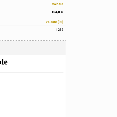
Valoare
104,8 %
Valoare (lei)
1 232