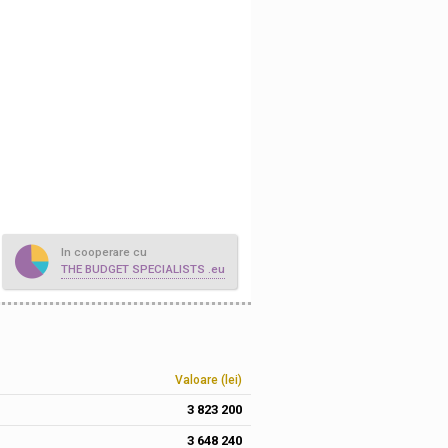
In cooperare cu
THE BUDGET SPECIALISTS .eu
Valoare (lei)
3 823 200
3 648 240