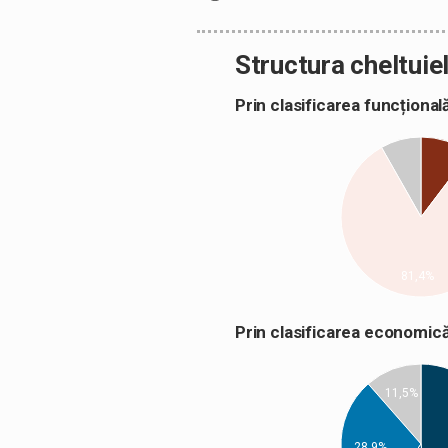
Structura cheltuiel
Prin clasificarea funcțion
81,4%
Prin clasificarea econom
11,5%
28,9%