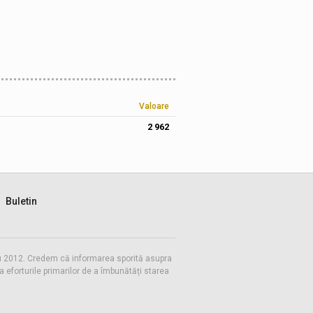
Valoare
2 962
Buletin
 cu 2012. Credem că informarea sporită asupra
eforturile primarilor de a îmbunătăți starea