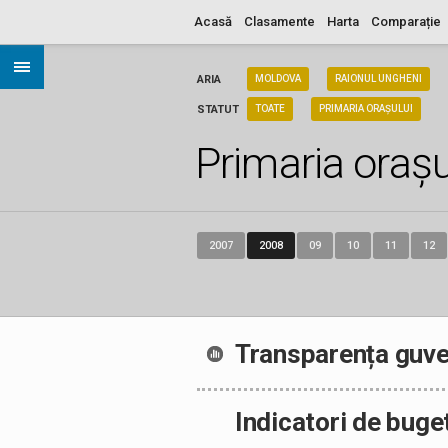
Acasă
Clasamente
Harta
Comparație
ARIA
MOLDOVA
RAIONUL UNGHENI
STATUT
TOATE
PRIMARIA ORAȘULUI
Primaria orașu
2007
2008
09
10
11
12
Transparența guve
Indicatori de buge