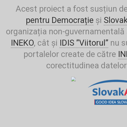
Acest proiect a fost susțiun d
pentru Democrație
și
Slova
organizația non-guvernamentală ș
INEKO
, cât și
IDIS ”Viitorul”
nu su
portalelor create de către
I
corectitudinea datelor