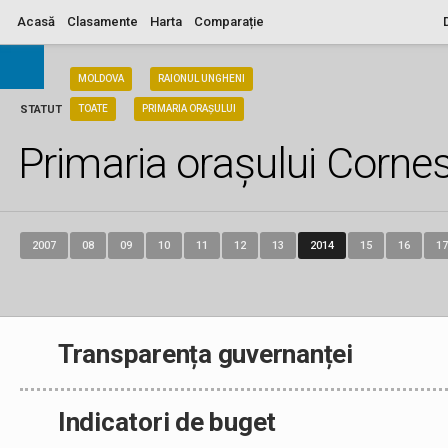
Acasă
Clasamente
Harta
Comparație
ARIA
MOLDOVA
RAIONUL UNGHENI
STATUT
TOATE
PRIMARIA ORAȘULUI
Primaria orașului Cornes
2007
08
09
10
11
12
13
2014
15
16
17
Transparența guvernanței
Indicatori de buget