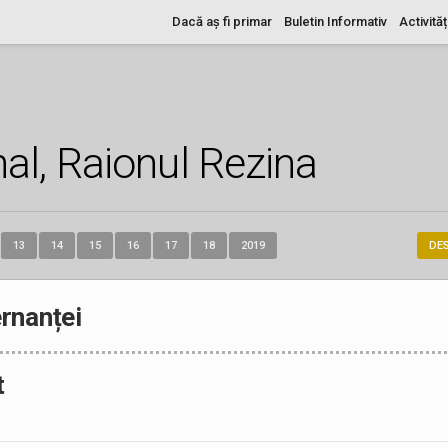
Dacă aș fi primar
Buletin Informativ
Activităț
nal, Raionul Rezina
13
14
15
16
17
18
2019
DE
rnanței
t