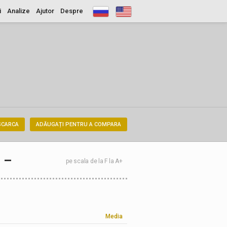
i
Analize
Ajutor
Despre
SCARCA
ADĂUGAȚI PENTRU A COMPARA
–
pe scala de la F la A+
Media