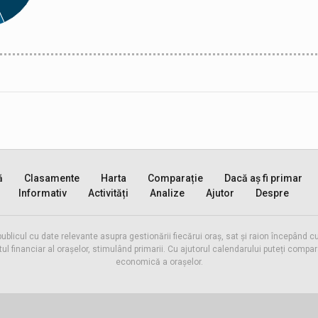
ă
Clasamente
Harta
Comparație
Dacă aș fi primar
Informativ
Activități
Analize
Ajutor
Despre
publicul cu date relevante asupra gestionării fiecărui oraș, sat și raion începând
inanciar al orașelor, stimulând primarii. Cu ajutorul calendarului puteți compara 
economică a orașelor.