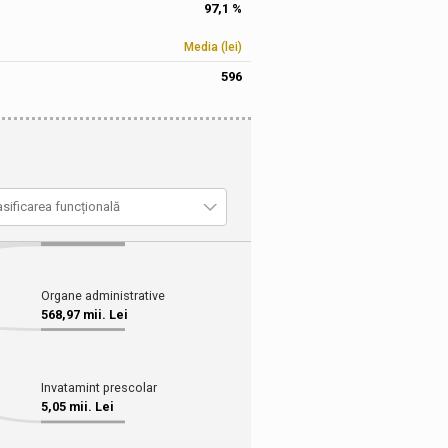
97,1 %
Media (lei)
596