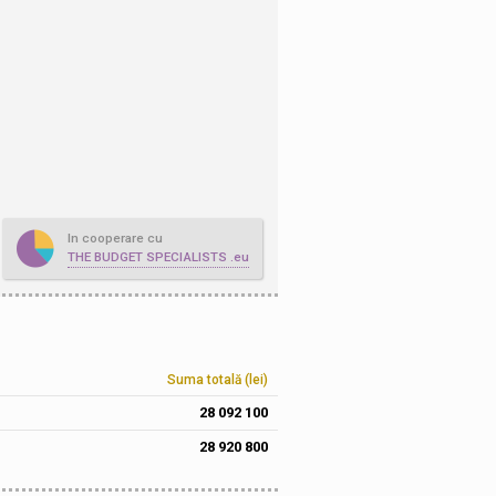
In cooperare cu
THE BUDGET SPECIALISTS .eu
Suma totală (lei)
28 092 100
28 920 800