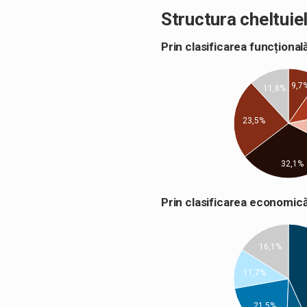
Structura cheltuiel
Prin clasificarea funcțion
9,7
11,8%
23,5%
32,1%
Prin clasificarea econom
16,1%
11,7%
21,5%