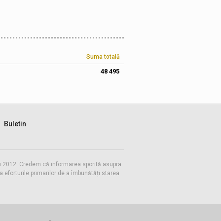
Suma totală
48 495
Buletin
 cu 2012. Credem că informarea sporită asupra
eforturile primarilor de a îmbunătăți starea