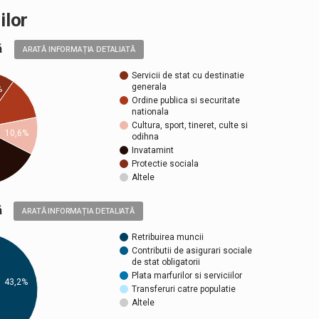
ilor
ală
ARATĂ INFORMAȚIA DETALIATĂ
Servicii de stat cu destinatie
generala
%
Ordine publica si securitate
nationala
Cultura, sport, tineret, culte si
10,6%
odihna
Invatamint
Protectie sociala
Altele
ică
ARATĂ INFORMAȚIA DETALIATĂ
Retribuirea muncii
Contributii de asigurari sociale
de stat obligatorii
Plata marfurilor si serviciilor
43,2%
Transferuri catre populatie
Altele