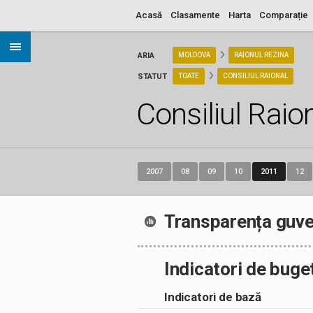
Acasă
Clasamente
Harta
Comparație
ARIA
MOLDOVA
RAIONUL REZINA
STATUT
TOATE
CONSILIUL RAIONAL
Consiliul Raio
2007
08
09
10
2011
12
Transparența guve
Indicatori de buge
Indicatori de bază