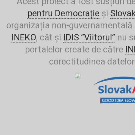
Acest proiect a fost susțiun d
pentru Democrație
și
Slova
organizația non-guvernamentală ș
INEKO
, cât și
IDIS ”Viitorul”
nu su
portalelor create de către
I
corectitudinea datelor