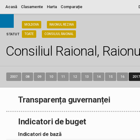
Acasă
Clasamente
Harta
Comparație
ARIA
MOLDOVA
RAIONUL REZINA
STATUT
TOATE
CONSILIUL RAIONAL
Consiliul Raional, Raion
2007
08
09
10
11
12
13
14
15
16
2017
Transparența guvernanței
Indicatori de buget
Indicatori de bază