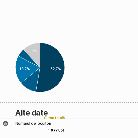
12%
52,7%
18,7%
Alte date
Suma totală
Numărul de locuitori
1 977 061