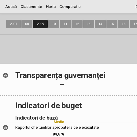
Acasă
Clasamente
Harta
Comparație
2007
08
2009
10
11
12
13
14
15
16
17
Transparența guvernanței
–
Indicatori de buget
Indicatori de bază
Media
Raportul cheltuielilor aprobate la cele executate
84,8 %