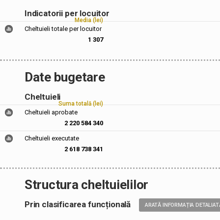
Indicatorii per locuitor
Media (lei)
Cheltuieli totale per locuitor
1 307
Date bugetare
Cheltuieli
Suma totală (lei)
Cheltuieli aprobate
2 220 584 340
Cheltuieli executate
2 618 738 341
Structura cheltuielilor
Prin clasificarea funcțională
ARATĂ INFORMAȚIA DETALIAT