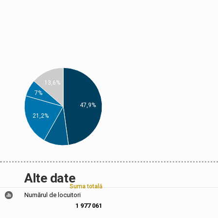
13,6%
7%
47,9%
21,2%
Alte date
Suma totală
Numărul de locuitori
1 977 061