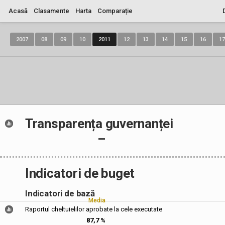
Acasă
Clasamente
Harta
Comparație
2007
08
09
10
2011
12
13
14
15
16
17
Transparența guvernanței
–
Indicatori de buget
Indicatori de bază
Media
Raportul cheltuielilor aprobate la cele executate
87,7 %