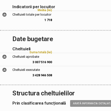
Indicatorii per locuitor
Media (lei)
Cheltuieli totale per locuitor
1 718
Date bugetare
Cheltuieli
Suma totală (lei)
Cheltuieli aprobate
3 007 516 900
Cheltuieli executate
3 428 946 508
Structura cheltuielilor
Prin clasificarea funcțională
ARATĂ INFORMAȚIA DETALIAT