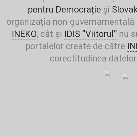
pentru Democrație
și
Slova
organizația non-guvernamentală ș
INEKO
, cât și
IDIS ”Viitorul”
nu su
portalelor create de către
I
corectitudinea datelor