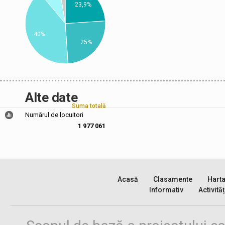
23,9%
40%
25%
Alte date
Suma totală
Numărul de locuitori
1 977 061
Acasă
Clasamente
Hart
Informativ
Activităț