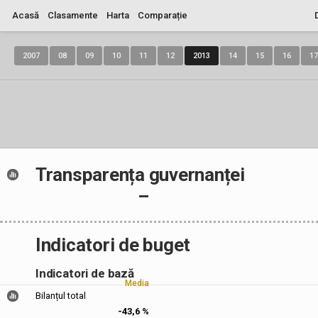
Acasă
Clasamente
Harta
Comparație
2007
08
09
10
11
12
2013
14
15
16
17
Transparența guvernanței
–
Indicatori de buget
Indicatori de bază
Media
Bilanțul total
-43,6 %