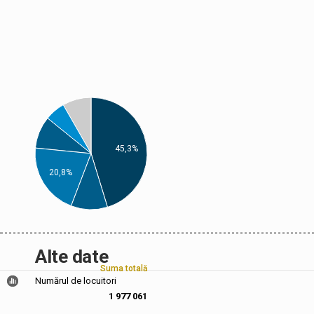
45,3%
20,8%
Alte date
Suma totală
Numărul de locuitori
1 977 061