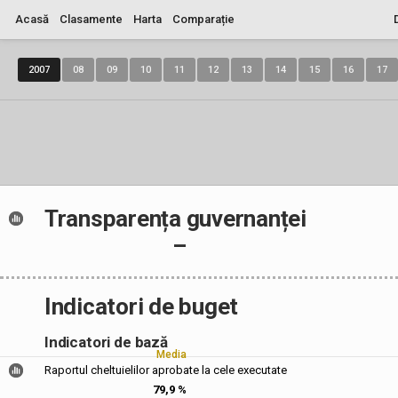
Acasă
Clasamente
Harta
Comparație
2007
08
09
10
11
12
13
14
15
16
17
Transparența guvernanței
–
Indicatori de buget
Indicatori de bază
Media
Raportul cheltuielilor aprobate la cele executate
79,9 %