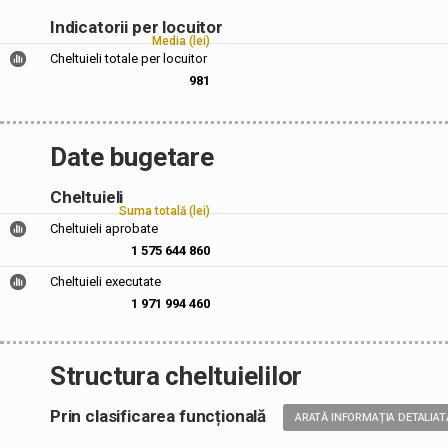
Indicatorii per locuitor
Media (lei)
Cheltuieli totale per locuitor
981
Date bugetare
Cheltuieli
Suma totală (lei)
Cheltuieli aprobate
1 575 644 860
Cheltuieli executate
1 971 994 460
Structura cheltuielilor
Prin clasificarea funcțională
ARATĂ INFORMAȚIA DETALIAT