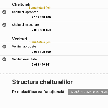
Cheltuieli
Suma totală (lei)
Cheltuieli aprobate
2 102 438 100
Cheltuieli executate
2 802 538 163
Venituri
Suma totală (lei)
Venituri aprobate
2 081 108 600
Venituri executate
2 683 479 341
Structura cheltuielilor
Prin clasificarea funcțională
ARATĂ INFORMAȚIA DETALIAT