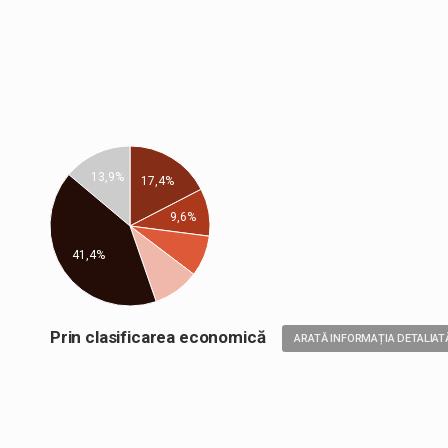
13,9%
17,4%
9,6%
41,4%
Prin clasificarea economică
ARATĂ INFORMAȚIA DETALIAT