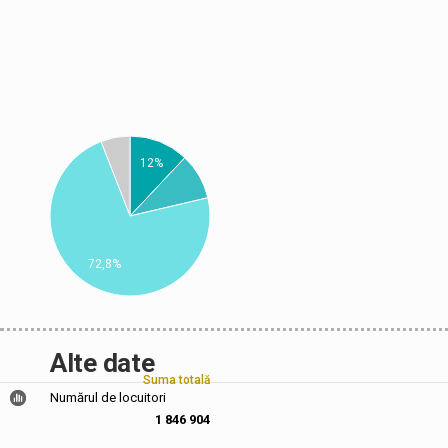
12%
72,8%
Alte date
Suma totală
Numărul de locuitori
1 846 904