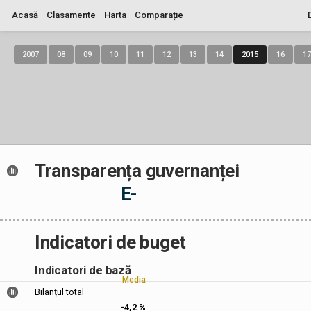
Acasă
Clasamente
Harta
Comparație
2007
08
09
10
11
12
13
14
2015
16
17
Transparența guvernanței
E-
Indicatori de buget
Indicatori de bază
Media
Bilanțul total
-4,2 %