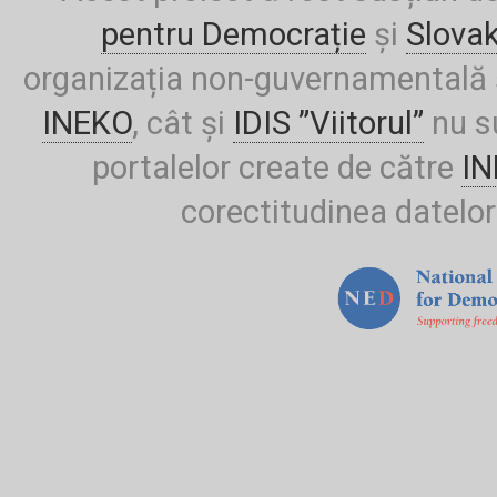
pentru Democrație
și
Slova
organizația non-guvernamentală ș
INEKO
, cât și
IDIS ”Viitorul”
nu su
portalelor create de către
I
corectitudinea datelor