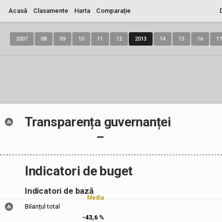
Acasă
Clasamente
Harta
Comparație
2007
08
09
10
11
12
2013
14
15
16
17
Transparența guvernanței
–
Indicatori de buget
Indicatori de bază
Media
Bilanțul total
-43,6 %