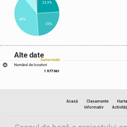
23,9%
40%
25%
Alte date
Suma totală
Numărul de locuitori
1 977 061
Acasă
Clasamente
Hart
Informativ
Activităț