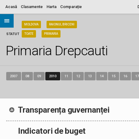
Acasă
Clasamente
Harta
Comparație
ARIA
MOLDOVA
RAIONUL BRICENI
STATUT
TOATE
PRIMARIA
Primaria Drepcauti
2007
08
09
2010
11
12
13
14
15
16
17
Transparența guvernanței
Indicatori de buget