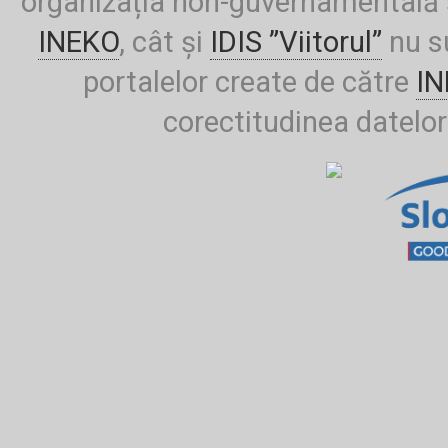
organizația non-guvernamentală ș
INEKO
, cât și
IDIS ”Viitorul”
nu su
portalelor create de către
I
corectitudinea datelor