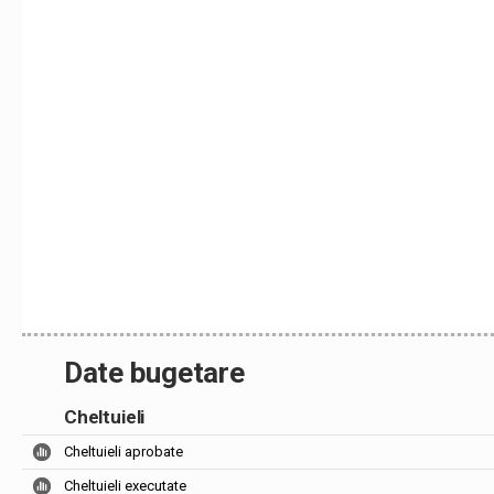
Date bugetare
Cheltuieli
Cheltuieli aprobate
Cheltuieli executate