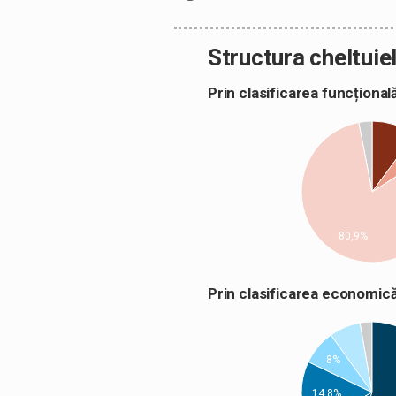
Structura cheltuiel
Prin clasificarea funcțion
80,9%
Prin clasificarea econom
8%
14,8%