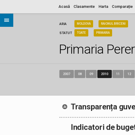
Acasă
Clasamente
Harta
Comparație
ARIA
MOLDOVA
RAIONUL BRICENI
STATUT
TOATE
PRIMARIA
Primaria Perer
2007
08
09
2010
11
12
Transparența guve
Indicatori de buge