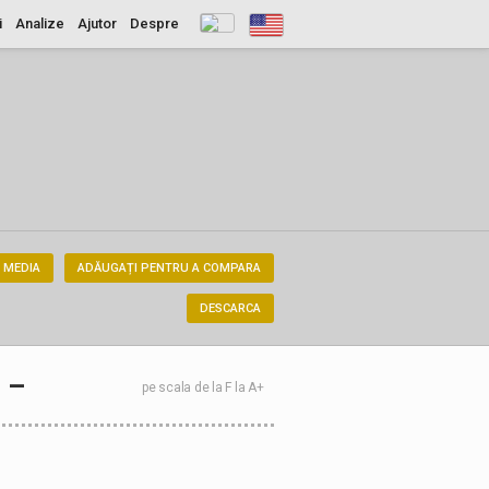
i
Analize
Ajutor
Despre
 MEDIA
ADĂUGAȚI PENTRU A COMPARA
DESCARCA
–
pe scala de la F la A+