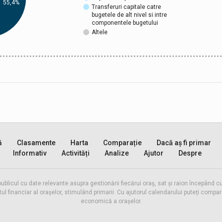
55,4%
Transferuri capitale catre
bugetele de alt nivel si intre
componentele bugetului
Altele
ă
Clasamente
Harta
Comparație
Dacă aș fi primar
Informativ
Activități
Analize
Ajutor
Despre
publicul cu date relevante asupra gestionării fiecărui oraș, sat și raion începând
inanciar al orașelor, stimulând primarii. Cu ajutorul calendarului puteți compara 
economică a orașelor.