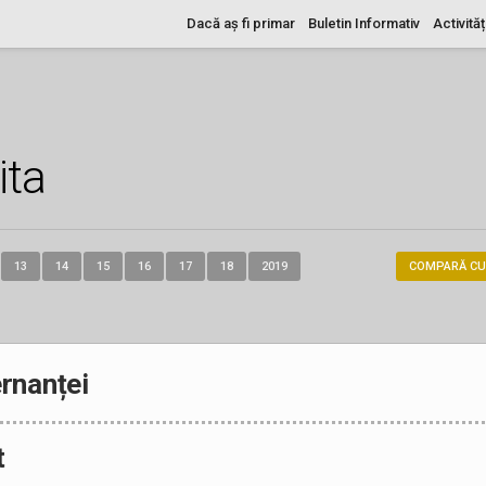
Dacă aș fi primar
Buletin Informativ
Activităț
ita
13
14
15
16
17
18
2019
COMPARĂ CU
rnanței
t