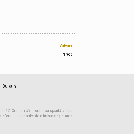
Valoare
1 765
Buletin
 cu 2012. Credem că informarea sporită asupra
eforturile primarilor de a îmbunătăți starea