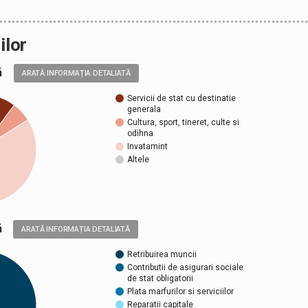
ilor
ală
ARATĂ INFORMAȚIA DETALIATĂ
Servicii de stat cu destinatie
generala
Cultura, sport, tineret, culte si
odihna
Invatamint
Altele
ică
ARATĂ INFORMAȚIA DETALIATĂ
Retribuirea muncii
Contributii de asigurari sociale
de stat obligatorii
Plata marfurilor si serviciilor
Reparatii capitale