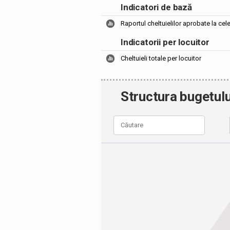
Indicatori de bază
Raportul cheltuielilor aprobate la cel
Indicatorii per locuitor
Cheltuieli totale per locuitor
Structura bugetulu