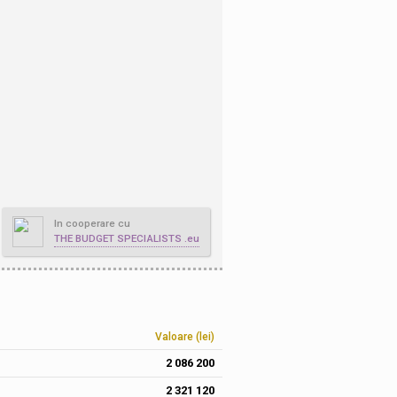
In cooperare cu
THE BUDGET SPECIALISTS .eu
Valoare (lei)
2 086 200
2 321 120