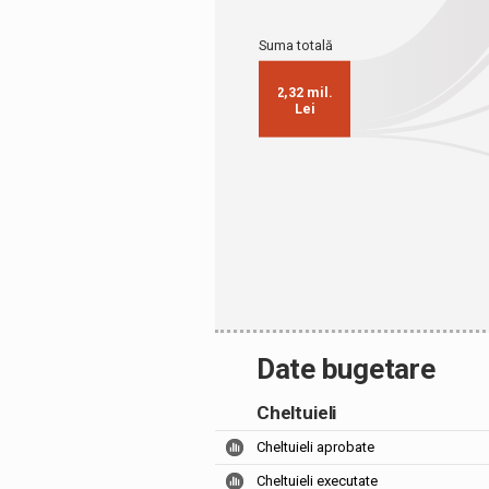
Date bugetare
Cheltuieli
Cheltuieli aprobate
Cheltuieli executate