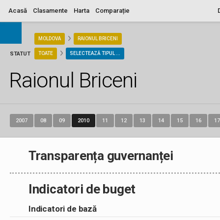
Acasă
Clasamente
Harta
Comparație
ARIA
MOLDOVA
RAIONUL BRICENI
STATUT
TOATE
SELECTEAZĂ TIPUL ...
Raionul Briceni
2007
08
09
2010
11
12
13
14
15
16
17
Transparența guvernanței
Indicatori de buget
Indicatori de bază