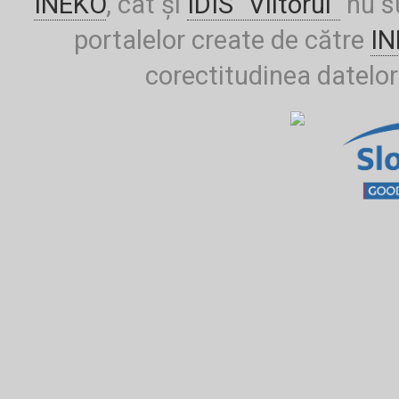
INEKO
, cât și
IDIS ”Viitorul”
nu su
portalelor create de către
I
corectitudinea datelor